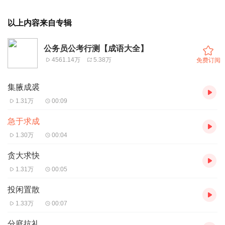
以上内容来自专辑
公务员公考行测【成语大全】
4561.14万
5.38万
免费订阅
集腋成裘
1.31万
00:09
急于求成
1.30万
00:04
贪大求快
1.31万
00:05
投闲置散
1.33万
00:07
分庭抗礼