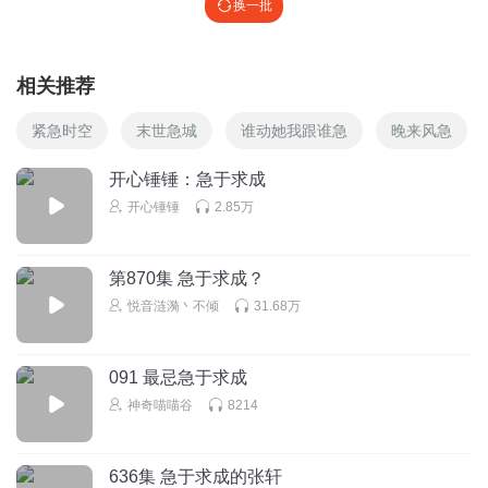
换一批
相关推荐
紧急时空
末世急城
谁动她我跟谁急
晚来风急
开心锤锤：急于求成
开心锤锤
2.85万
第870集 急于求成？
悦音涟漪丶不倾
31.68万
091 最忌急于求成
神奇喵喵谷
8214
636集 急于求成的张轩