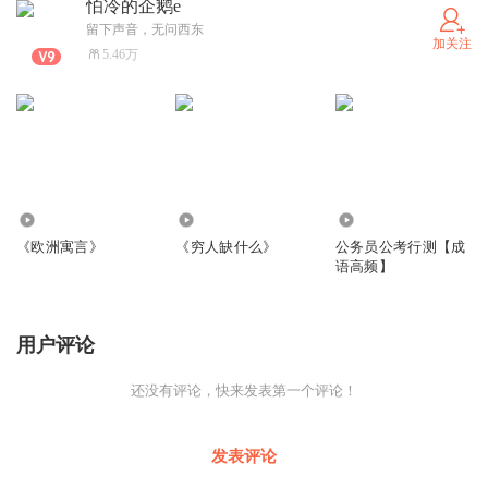
怕冷的企鹅e
留下声音，无问西东
加关注
5.46万
866
2.22万
219.52万
《欧洲寓言》
《穷人缺什么》
公务员公考行测【成
语高频】
用户评论
还没有评论，快来发表第一个评论！
发表评论