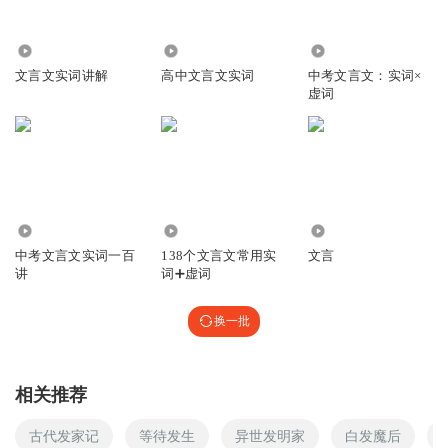
7583
2549
8399
文言文实词讲解
高中文言文实词
中考文言文：实词×
虚词
8.21万
487
4540
中考文言文实词一百
138个文言文常用实
文言
讲
词➕虚词
换一批
相关推荐
古代发家记
等待发生
异世发明家
白发魔后