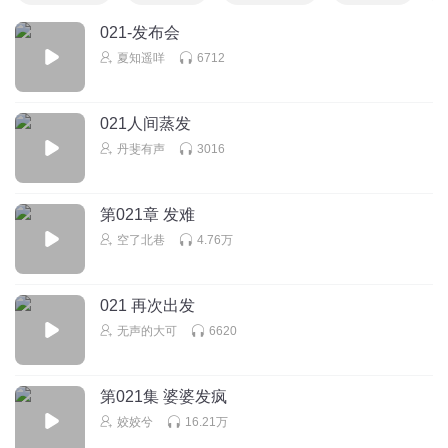
021-发布会
夏知遥咩
6712
021人间蒸发
丹斐有声
3016
第021章 发难
空了北巷
4.76万
021 再次出发
无声的大可
6620
第021集 婆婆发疯
姣姣兮
16.21万