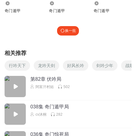
1479
765
5428
奇门遁甲
奇门遁甲
奇门遁甲
换一批
相关推荐
行吟天下
龙吟天剑
好风长吟
剑吟少年
战歌
第82章 伏吟局
阿富汗村姑
502
038集 奇门遁甲局
cv沐桐
282
036集 奇门惊死局