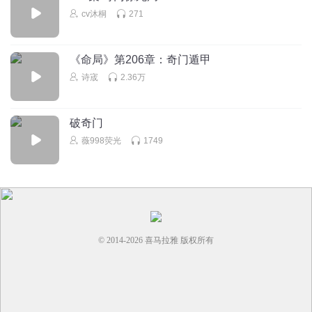
cv沐桐
271
《命局》第206章：奇门遁甲
诗宬
2.36万
破奇门
薇998荧光
1749
© 2014-
2026
喜马拉雅 版权所有