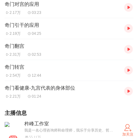
奇门对宫的应用
2.17万
03:23
奇门引干的应用
2.19万
04:25
奇门翻宫
2.31万
02:53
奇门转宫
2.54万
12:44
奇门看健康-九宫代表的身体部位
2.21万
01:24
主播信息
杵峰工作室
我是一名心理咨询师和命理师，我乐于分享历史、哲学、心理、培训、优秀文学等方面的作品！
加关注
55.11万