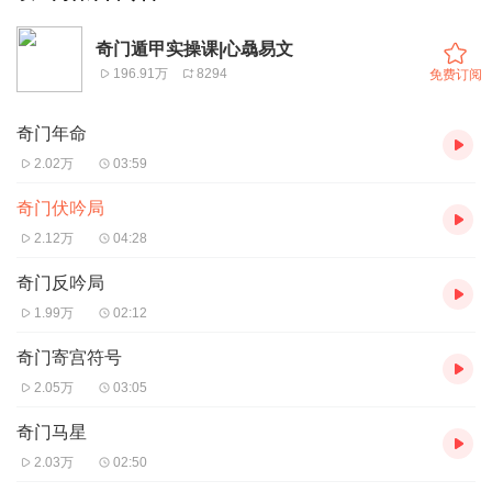
奇门遁甲实操课|心骉易文
196.91万
8294
免费订阅
奇门年命
2.02万
03:59
奇门伏吟局
2.12万
04:28
奇门反吟局
1.99万
02:12
奇门寄宫符号
2.05万
03:05
奇门马星
2.03万
02:50