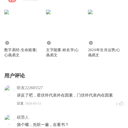
1501
332
8008
数字易经-生命能量|
文字能量-姓名学|心
2026年生肖运势|心
心骉易文
骉易文
骉易文
用户评论
听友222605527
讲反了吧，星伏吟代表外在因素，门伏吟代表内在因素
回复
2026-03-11
1
砚墨人
插个嘴，先听一遍，在看书？