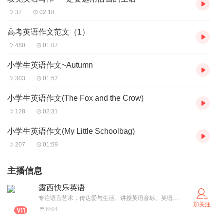
37
02:18
高考英语作文范文（1）
480
01:07
小学生英语作文~Autumn
303
01:57
小学生英语作文(The Fox and the Crow)
128
02:31
小学生英语作文(My Little Schoolbag)
207
01:59
主播信息
露西快乐英语
专注语言艺术，传达爱与生活。讲授英语音标、英语单词和英语语法，分享生活英语、职场英语和时政英语；用好听的故事陪伴孩子快乐成长！（注：博主在平台为英语学习者提供免费听读资料）
加关注
6504