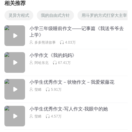
相关推荐
灵异方程式
我的自由式方针
用斗罗的方式打穿大主宰
小学三年级睡前作文——记事篇《我送爷爷去
上学》
多多熊讲故事
4.03万
小学作文《我的妈妈》
阿哈东北
67.41万
小学生优秀作文－状物作文－我爱紫藤花
莹睎
5.91万
小学生优秀作文-写人作文-我眼中的她
莹睎
4.57万