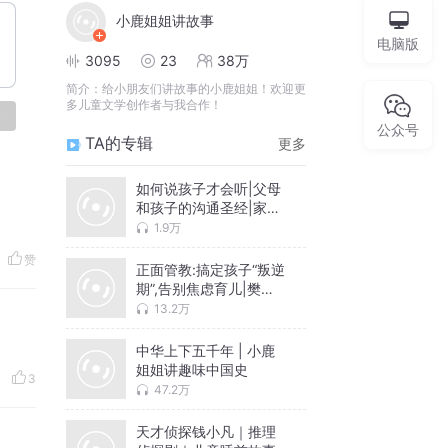
小鹿姐姐讲故事
电脑版
3095
23
38万
简介：
给小朋友们讲故事的小鹿姐姐！欢迎更
多儿童文学创作者与我合作！
论
公众号
TA的专辑
更多
如何说孩子才会听|父母
和孩子的沟通圣经|家庭
教育类经典图书
1.9万
赞
正面管教:搞定孩子“叛逆
期”,告别焦虑育儿|樊登
推荐 家教类
13.2万
中华上下五千年 | 小鹿
姐姐讲趣味中国史
3
47.2万
天才侦探钱小凡｜推理