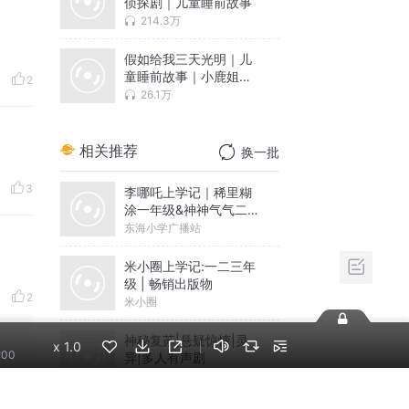
侦探剧｜儿童睡前故事
214.3万
假如给我三天光明｜儿
童睡前故事｜小鹿姐姐
2
讲名著
26.1万
相关推荐
换一批
3
李哪吒上学记｜稀里糊
涂一年级&神神气气二年
级
东海小学广播站
米小圈上学记:一二三年
级 | 畅销出版物
2
米小圈
神秘复苏|悬疑惊悚|灵
x
1.0
:00
异|多人有声剧
北冥有声