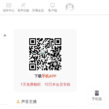
创作中心
有声出版
开通会员
客户端
下载
手机APP
7天免费畅听
10万本会员专辑
手机版
声音主播