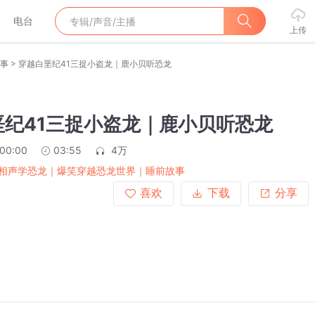
电台
上传
>
事
穿越白垩纪41三捉小盗龙｜鹿小贝听恐龙
垩纪41三捉小盗龙｜鹿小贝听恐龙
:00:00
03:55
4万
相声学恐龙｜爆笑穿越恐龙世界｜睡前故事
喜欢
下载
分享