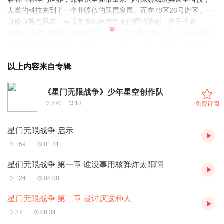
人类的科技来到了一个井喷似的跃层发展。而在78区26号街区，一
身修身黑色风衣，头顶复古棉麻灰色英伦帽的陈彬，单手拎着
ak47，面色认真的望向老鸡沉声道。“我们是守法公民，任何违法乱
纪的事情都不可以做，明白吗。”下一秒——“咔！”子弹上膛时的清
脆声响起。
以上内容来自专辑
《星门无限战争》少年星空创作队
370
13
免费订阅
星门无限战争 启示
159
01:31
星们无限战争 第一章 谁没事用核弹炸太阳啊
124
08:00
星门无限战争 第二章 最讨厌这种人
87
08:34