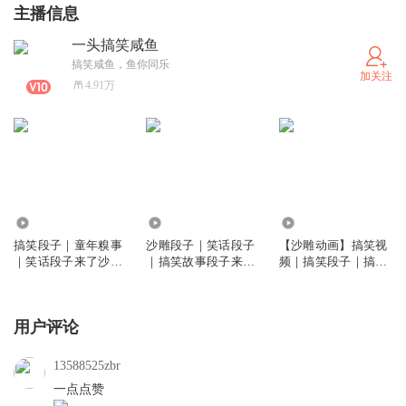
主播信息
一头搞笑咸鱼
搞笑咸鱼，鱼你同乐
加关注
4.91万
2283.66万
1311.69万
22.23万
搞笑段子｜童年糗事
沙雕段子｜笑话段子
【沙雕动画】搞笑视
｜笑话段子来了沙雕
｜搞笑故事段子来了
频｜搞笑段子｜搞笑
故事爆笑米小圈
沙雕故事米小圈
动画｜咸鱼原创
用户评论
13588525zbr
一点点赞