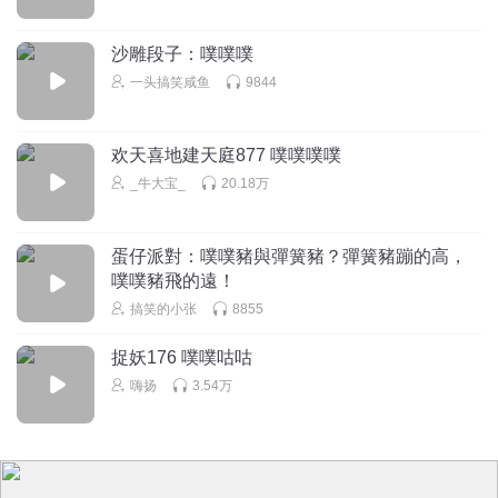
听友329911546
我带着我的大军来催主播更新了。
沙雕段子：噗噗噗
回复
2022-05-23
一头搞笑咸鱼
9844
1
开朗的网友大
欢天喜地建天庭877 噗噗噗噗
_牛大宝_
20.18万
回复
2022-05-09
1
蛋仔派對：噗噗豬與彈簧豬？彈簧豬蹦的高，
噗噗豬飛的遠！
搞笑的小张
8855
捉妖176 噗噗咕咕
嗨扬
3.54万