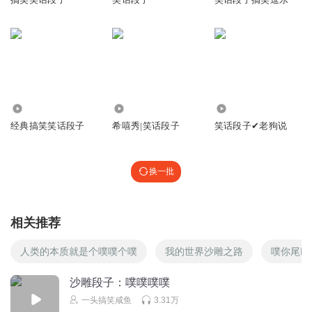
长长长长长得到到
雨u嘤嘤嘤嘤嘤嘤嘤嘤嘤呀呀呀呀呀呀呀呀呀呀呀呀呀呀呀呀
呀呀呀呀呀呀呀呀呀呀呀呀呀呀呀呀呀呀呀呀呀呀呀呀……
回复
2022-02-08
2
听友216738604
51.69万
91.48万
1336
一股火
经典搞笑笑话段子
希嘻秀|笑话段子
笑话段子✔老狗说
回复
2022-01-24
2
听友203077938
换一批
/summon ender_dragon /summon wither /summon tnt
回复
2023-09-12
1
相关推荐
狙神sSof
人类的本质就是个噗噗个噗
我的世界沙雕之路
噗你尾巴
，ホリケン
回复
2022-12-09
1
沙雕段子：噗噗噗噗
一头搞笑咸鱼
3.31万