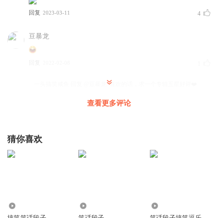
回复
2023-03-11
4
豆暴龙
回复
2022-02-08
1
一头搞笑咸鱼
回复 @
豆暴龙
:
喜欢的话，求一个专辑五星好评❤️
查看更多评论
Atugjug
有没有人互关，一周内回关
猜你喜欢
回复
2023-01-06
3
听友110715671
我班上的同学一个个。都调皮到老师都不怕被老师打了，下
一次还敢。
回复
2022-08-25
2
11.07万
6252
8.00万
搞笑笑话段子
笑话段子
笑话段子搞笑逗乐