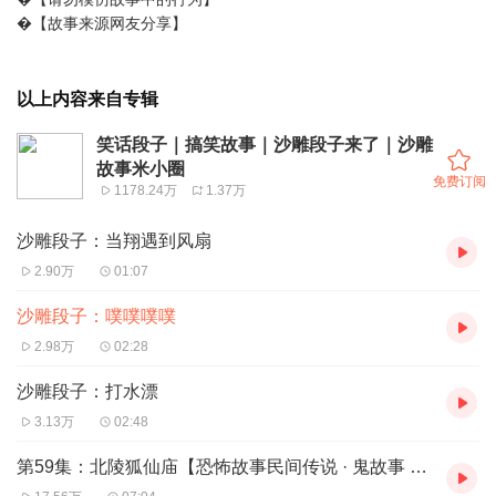
�【故事来源网友分享】
以上内容来自专辑
笑话段子｜搞笑故事｜沙雕段子来了｜沙雕
故事米小圈
免费订阅
1178.24万
1.37万
沙雕段子：当翔遇到风扇
2.90万
01:07
沙雕段子：噗噗噗噗
2.98万
02:28
沙雕段子：打水漂
3.13万
02:48
第59集：北陵狐仙庙【恐怖故事民间传说 · 鬼故事 · 鬼吹灯】