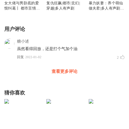
女大佬与男卧底的爱
复仇狂飙|都市|玄幻|
暴力妖妻：养个萌仙
恨纠葛丨 都市言情丨
穿越|多人有声剧
做夫君|多人有声剧|
热血 多人
都市玄幻|欢快搞笑|
双强双宠
用户评论
糖小述
虽然看得回放，还是打个气加个油
回复
2022-01-02
2
查看更多评论
猜你喜欢