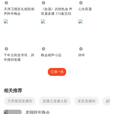
8.55万
1.62万
980
天津卫视笑礼相迎相
《奴枭》武侠热血 声
心生双翼
声跨年晚会
双翼多播 376集完结
5.26万
448.52万
3363
千年古刹龙华寺，跨
晚会相声小品
跨年
年撞钟直播
换一批
相关推荐
万界最强直播间
直播之直播火影
末世直播间
超时
老聊跨年晚会