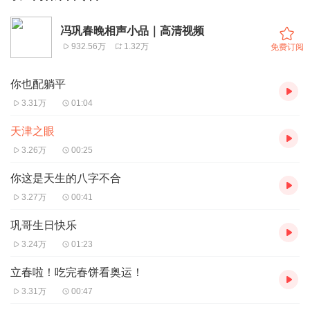
冯巩春晚相声小品｜高清视频
932.56万
1.32万
免费订阅
你也配躺平
3.31万
01:04
天津之眼
3.26万
00:25
你这是天生的八字不合
3.27万
00:41
巩哥生日快乐
3.24万
01:23
立春啦！吃完春饼看奥运！
3.31万
00:47