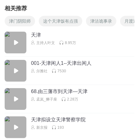
相关推荐
津门阴阳师
这个天津饭有点强
津沽诡事录
月渡迷
天津
主持人叶文
8.95万
001-天津闲人1--天津出闲人
尔雅社
7530
68.由三藩市到天津—天津
孟岚_狮子座
2.28万
天津拟设立天津警察学院
新京报
193