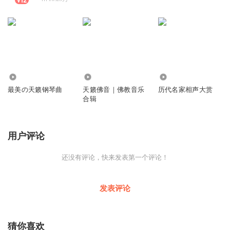
8.87万
95.61万
738.71万
最美の天籁钢琴曲
天籁佛音｜佛教音乐
历代名家相声大赏
合辑
用户评论
还没有评论，快来发表第一个评论！
发表评论
猜你喜欢