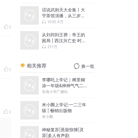
话说武则天大全集丨大
宇茶馆演播，从三岁到
八十二岁，还原一代女
1020.4万
皇的真实面目，王晓磊
2
作品
从刘邦到王莽：帝王的
困局 | 西汉兴亡史 时代
的改良与倒退
21.1万
相关推荐
换一批
2
李哪吒上学记｜稀里糊
涂一年级&神神气气二年
级
东海小学广播站
米小圈上学记:一二三年
级 | 畅销出版物
3
米小圈
神秘复苏|悬疑惊悚|灵
异|多人有声剧