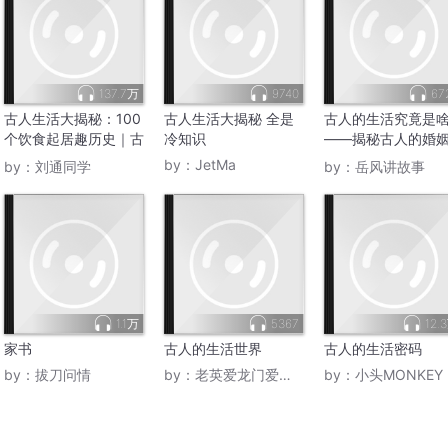
137.7万
9740
67
古人生活大揭秘：100
古人生活大揭秘 全是
古人的生活究竟是
个饮食起居趣历史｜古
冷知识
——揭秘古人的婚
人的日常生活
日常
by：
JetMa
by：
刘通同学
by：
岳风讲故事
1.1万
5367
12.
家书
古人的生活世界
古人的生活密码
by：
拔刀问情
by：
老英爱龙门爱白马寺
by：
小头MONKEY