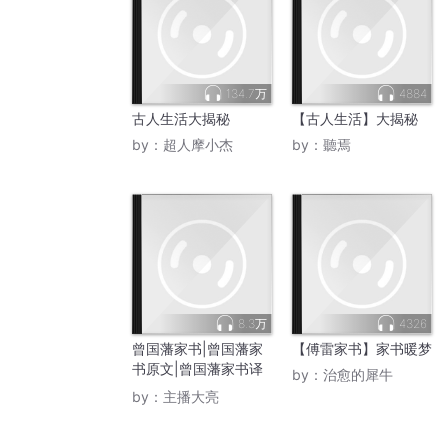
134.7万
4884
古人生活大揭秘
【古人生活】大揭秘
by：
超人摩小杰
by：
聽焉
8.3万
4326
曾国藩家书|曾国藩家
【傅雷家书】家书暖梦
书原文|曾国藩家书译
by：
治愈的犀牛
文
by：
主播大亮