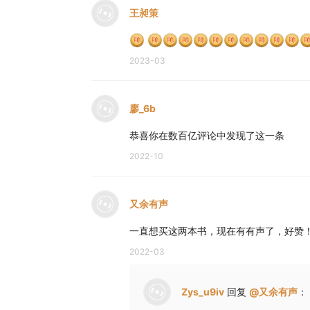
王昶策
2023-03
廖_6b
恭喜你在数百亿评论中发现了这一条
2022-10
又余有声
一直想买这两本书，现在有有声了，好赞
2022-03
Zys_u9iv
回复
@
又余有声
：