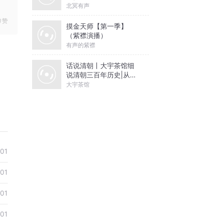
北冥有声
赞
摸金天师【第一季】
（紫襟演播）
有声的紫襟
话说清朝丨大宇茶馆细
说清朝三百年历史|从努
尔哈赤到末代皇帝溥仪|
大宇茶馆
康熙雍正乾隆
-01
-01
-01
-01