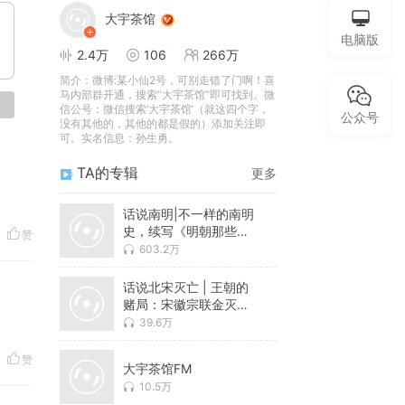
大宇茶馆
电脑版
2.4万
106
266万
简介：
微博:某小仙2号，可别走错了门啊！喜
马内部群开通，搜索“大宇茶馆”即可找到。微
论
信公号：微信搜索‘大宇茶馆’（就这四个字，
公众号
没有其他的，其他的都是假的）添加关注即
可。实名信息：孙生勇。
TA的专辑
更多
话说南明|不一样的南明
史，续写《明朝那些事
赞
儿》的故事，大宇茶馆
603.2万
演播
话说北宋灭亡 | 王朝的
赌局：宋徽宗联金灭辽
的致命抉择 | 什么导致
39.6万
了北宋的最终灭亡？
赞
大宇茶馆FM
10.5万