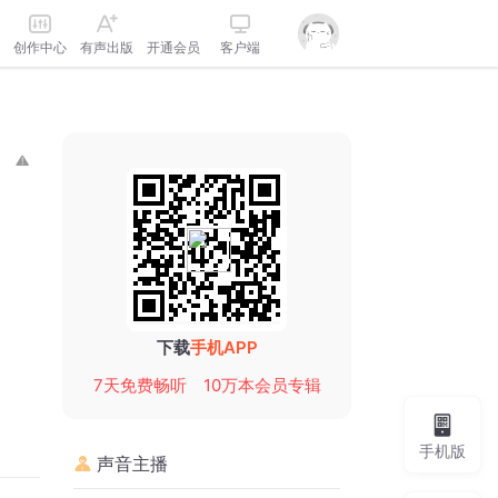
创作中心
有声出版
开通会员
客户端
下载
手机APP
7天免费畅听
10万本会员专辑
手机版
声音主播