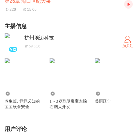
5、在购买过程中，如果你有任何问题，可以在微信搜索公
第26章 海口世纪大桥
220
15:05
众号【bestxmly】或搜索【喜马拉雅付费精品】来随时咨询
问题，也可以拨打客服电话：
0514-82395811
主播信息
杭州埃迈科技
加关注
59.55万
3982
2.34万
5064
养生篇: 妈妈必知的
1～3岁聪明宝宝左脑
美丽辽宁
宝宝饮食安全
右脑大开发
用户评论