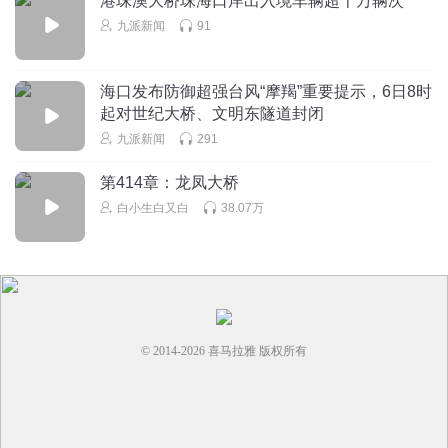
港珠澳大桥珠海口岸出入境车辆超千万辆次
九派新闻
91
海口发布防御超强台风“摩羯”重要提示，6日8时
起对世纪大桥、文明东隧道封闭
九派新闻
291
第414章：龙凤大桥
白小生白又白
38.07万
© 2014-
2026
喜马拉雅 版权所有