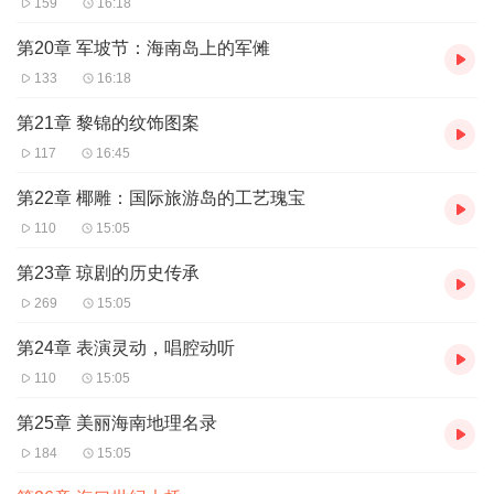
───── •
适合谁听
• ─────
159
16:18
第20章 军坡节：海南岛上的军傩
“美丽中国”丛书系列，能为听者打开一扇认识中国美，并不
133
16:18
断探索其真谛的大门。
第21章 黎锦的纹饰图案
117
16:45
───── •
购买须知
• ─────
第22章 椰雕：国际旅游岛的工艺瑰宝
110
15:05
1、本作品为付费有声书，0.4元/集，订阅成功后，即可收
听单集，共计26集。
第23章 琼剧的历史传承
2、本作品为虚拟内容服务，订阅成功后概不退款，请您理
269
15:05
解。
第24章 表演灵动，唱腔动听
3、版权归原作者所有，严禁翻录成任何形式，严禁在任何
110
15:05
第三方平台传播，违者将追究其法律责任。
第25章 美丽海南地理名录
4、如在充值/购买环节遇到问题，可以通过页面左上方按
184
15:05
钮，分享至微信内使用微信支付完成购买。