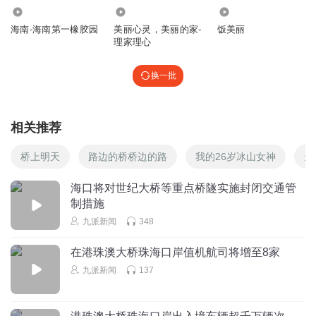
346
4.97万
1949
海南-海南第一橡胶园
美丽心灵，美丽的家-
饭美丽
理家理心
换一批
相关推荐
桥上明天
路边的桥桥边的路
我的26岁冰山女神
天
海口将对世纪大桥等重点桥隧实施封闭交通管
制措施
九派新闻
348
在港珠澳大桥珠海口岸值机航司将增至8家
九派新闻
137