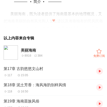
───── •
简介
• ─────
美丽海南，既为读者提供了海南最基本的地理概况，又
把海南美丽的自然风光和人文古迹以及海南独有的民风民俗
等一一体现，旨在为听者提供一本既有科学普及作用又有人
文历史关怀的书，引导读者在听书中感悟生活，增强自己的
以上内容来自专辑
民族荣誉感，提升做中国人的骨气和底气。美丽海南，站在
时代前沿解读海南，用前所未有的高度，紧扣时代的脉搏，
美丽海南
8916
384
免费订阅
认识海南这块神奇的土地，认识海南蔚蓝的国土，表现海南
的建设成就，突显海南在中国大地上的特殊地位。
第17章 古韵悠悠文山村
117
15:05
───── •
主播介绍
• ─────
第18章 泥土芳香：海风海韵别样风情
118
16:50
睡睡，专业播音员。声音清晰，富有情感。
第19章 海南苗族风俗