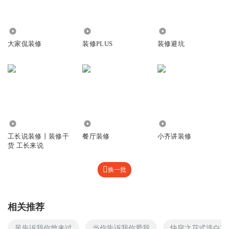
394
2.08万
5241
大家侃装修
装修PLUS
装修避坑
28.95万
1387
8.55万
工长说装修丨装修干
餐厅装修
小齐讲装修
货 工长来说
换一批
相关推荐
风告诉我你曾来过
当你告诉我你爱我
快穿之花式洗白攻