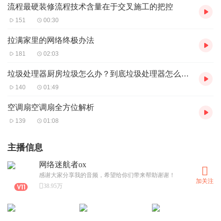
流程最硬装修流程技术含量在于交叉施工的把控
151
00:30
拉满家里的网络终极办法
181
02:03
垃圾处理器厨房垃圾怎么办？到底垃圾处理器怎么样？
140
01:49
空调扇空调扇全方位解析
139
01:08
主播信息
网络迷航者ox
感谢大家分享我的音频，希望给你们带来帮助谢谢！
加关注
38.95万