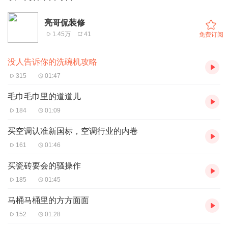
亮哥侃装修
1.45万
41
免费订阅
没人告诉你的洗碗机攻略
315
01:47
毛巾毛巾里的道道儿
184
01:09
买空调认准新国标，空调行业的内卷
161
01:46
买瓷砖要会的骚操作
185
01:45
马桶马桶里的方方面面
152
01:28