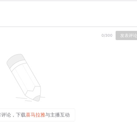
发表评
0
/
300
有评论，下载
喜马拉雅
与主播互动