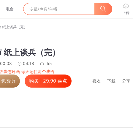
电台
上传
市 纸上谈兵（完）
 纸上谈兵（完）
:00:08
04:18
55
故事连环画 每天记住两个成语
，免费听
购买 |
29.90
喜点
喜欢
下载
分享