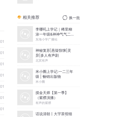
相关推荐
换一批
李哪吒上学记｜稀里糊
涂一年级&神神气气二年
级
东海小学广播站
-01
神秘复苏|悬疑惊悚|灵
-01
异|多人有声剧
北冥有声
-01
米小圈上学记:一二三年
-01
级 | 畅销出版物
米小圈
-01
摸金天师【第一季】
（紫襟演播）
-01
有声的紫襟
-01
话说清朝丨大宇茶馆细