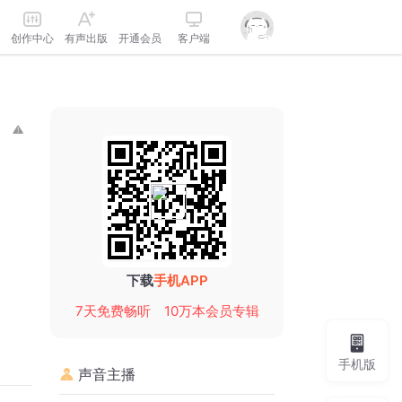
创作中心
有声出版
开通会员
客户端
下载
手机APP
7天免费畅听
10万本会员专辑
手机版
声音主播