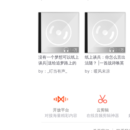
1.4万
2.6万
没有一个梦想可以纸上
纸上谈兵：你怎么言出
谈兵|送给追梦路上的
法随？ |一首战诗唤英
你
灵，逆转乾坤！
by：
_叮当有声_
by：
暖风未凉
开放平台
云剪辑
对接海量精彩内容
在线音频剪辑神器