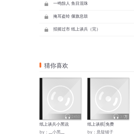
一鸣惊人 鱼目混珠
掩耳盗铃 偃旗息鼓
招摇过市 纸上谈兵（完）
猜你喜欢
2450
3.1万
纸上谈兵小黑说
纸上谈殡|免费
by：
__小黑__
by：
悬疑铺子