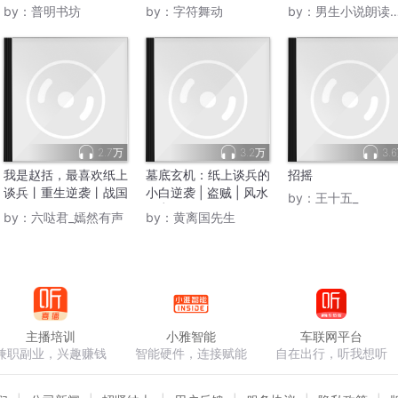
by：
普明书坊
by：
字符舞动
by：
男生小说朗读机_奇迹
2.7万
3.2万
3.
我是赵括，最喜欢纸上
墓底玄机：纸上谈兵的
招摇
谈兵丨重生逆袭丨战国
小白逆袭 | 盗贼 | 风水
by：
王十五_
争霸丨历史丨多人有声
师 | 真人
by：
六哒君_嫣然有声
by：
黄离国先生
剧
主播培训
小雅智能
车联网平台
兼职副业，兴趣赚钱
智能硬件，连接赋能
自在出行，听我想听