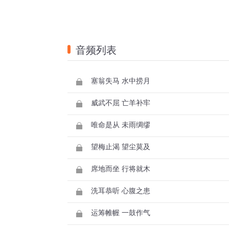
音频列表
塞翁失马 水中捞月
威武不屈 亡羊补牢
唯命是从 未雨绸缪
望梅止渴 望尘莫及
席地而坐 行将就木
洗耳恭听 心腹之患
运筹帷幄 一鼓作气