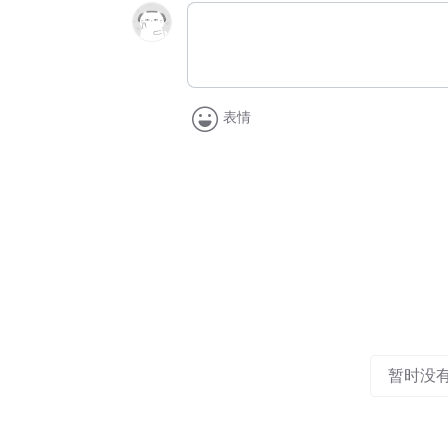
表情
暂时没