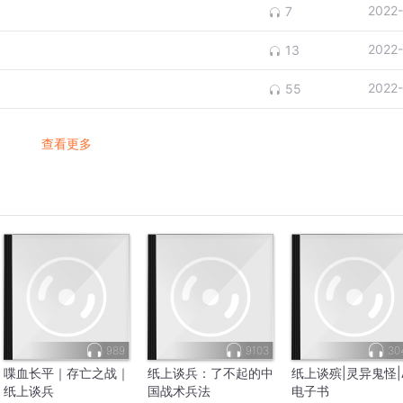
2022
7
2022
13
2022
55
查看更多
989
9103
30
喋血长平｜存亡之战｜
纸上谈兵：了不起的中
纸上谈殡|灵异鬼怪|A
纸上谈兵
国战术兵法
电子书