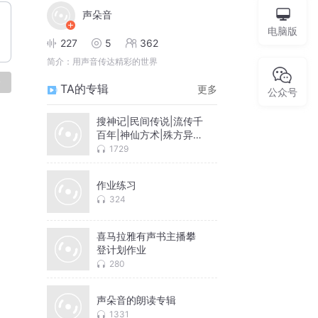
声朵音
电脑版
227
5
362
简介：
用声音传达精彩的世界
论
TA的专辑
更多
公众号
搜神记|民间传说|流传千
百年|神仙方术|殊方异
物|鬼魅妖怪|佛法灵异
1729
作业练习
324
喜马拉雅有声书主播攀
登计划作业
280
声朵音的朗读专辑
1331