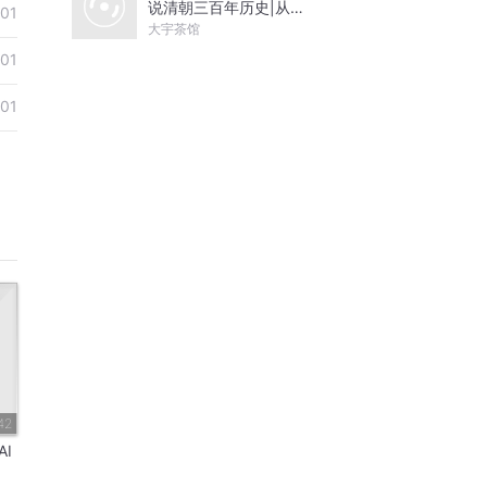
说清朝三百年历史|从努
-01
尔哈赤到末代皇帝溥仪|
大宇茶馆
康熙雍正乾隆
-01
-01
42
I