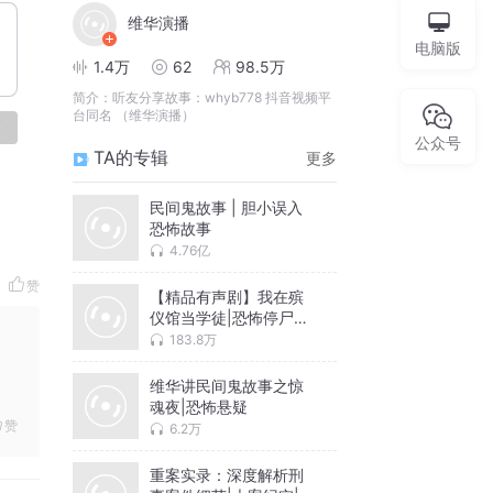
维华演播
电脑版
1.4万
62
98.5万
简介：
听友分享故事：whyb778 抖音视频平
台同名 （维华演播）
论
公众号
TA的专辑
更多
民间鬼故事 | 胆小误入
恐怖故事
4.76亿
赞
【精品有声剧】我在殡
仪馆当学徒|恐怖停尸柜|
惊悚鬼故事
183.8万
维华讲民间鬼故事之惊
魂夜|恐怖悬疑
赞
6.2万
重案实录：深度解析刑