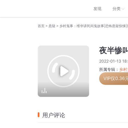
发现
分类
>
>
首页
悬疑
乡村鬼事：维华讲民间鬼故事|恐怖悬疑惊悚|
夜半惨
2022-01-13 18
所属专辑：
乡村
VIP仅
0.36
用户评论