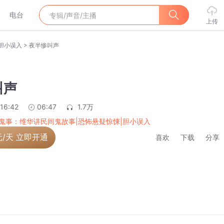
电台
上传
>
胆小误入
夜半惨叫声
叫声
:16:42
06:47
1.7万
鬼事：维华讲民间鬼故事|恐怖悬疑惊悚|胆小误入
元/天 立即开通
喜欢
下载
分享