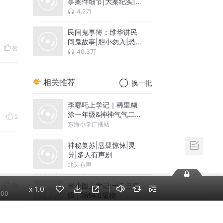
事案件细节|大案纪实|情
色犯罪
4.2万
民间鬼事簿：维华讲民
间鬼故事|胆小勿入|恐怖
赞
乡村
40.3万
相关推荐
换一批
李哪吒上学记｜稀里糊
涂一年级&神神气气二年
2
级
东海小学广播站
神秘复苏|悬疑惊悚|灵
异|多人有声剧
北冥有声
米小圈上学记:一二三年
赞
x
1.0
:00
级 | 畅销出版物
米小圈