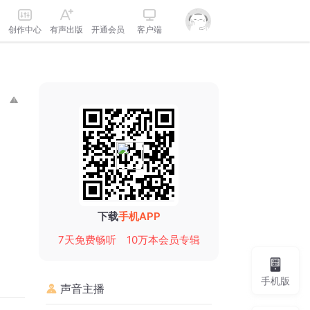
创作中心
有声出版
开通会员
客户端
下载
手机APP
7天免费畅听
10万本会员专辑
手机版
声音主播