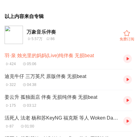
以上内容来自专辑
万象音乐伴奏
5.57万
86
免费订阅
羽·泉 烛光里的妈妈(Live)纯伴奏 无损beat
424
05:06
迪克牛仔 三万英尺 原版伴奏 无损beat
322
04:38
姜云升 孤独面店 伴奏 无损纯伴奏 无损beat
175
03:12
活死人 法老 杨和苏KeyNG 福克斯 等人 Woken Day 高品质定制纯伴奏
87
01:00