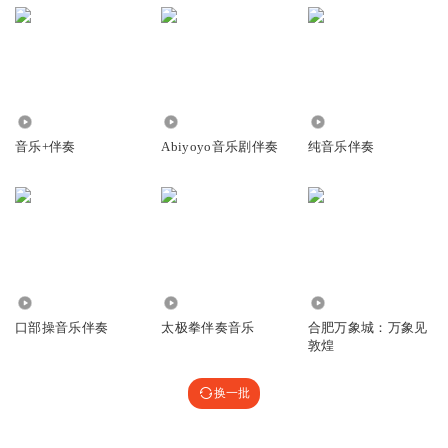
4134
2510
4.50万
音乐+伴奏
Abiyoyo音乐剧伴奏
纯音乐伴奏
3.13万
34.22万
1611
口部操音乐伴奏
太极拳伴奏音乐
合肥万象城：万象见
敦煌
换一批