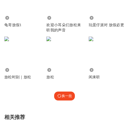
252
551
1.04万
龟哥放假1
欢迎小耳朵们放松来
玩蛋仔派对 放假必更
听我的声音
3322
1318
2.96万
放松时刻｜放松
放松
闲来听
换一批
相关推荐