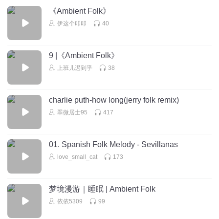
《Ambient Folk》
伊这个叩叩
40
9 |《Ambient Folk》
上班儿迟到乎
38
charlie puth-how long(jerry folk remix)
翠微居士95
417
01. Spanish Folk Melody - Sevillanas
love_small_cat
173
梦境漫游｜睡眠 | Ambient Folk
依依5309
99