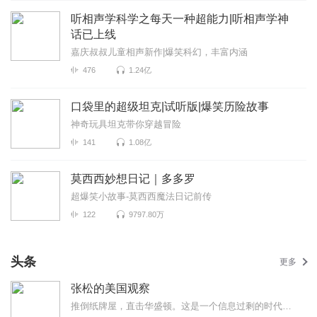
听相声学科学之每天一种超能力|听相声学神
话已上线
嘉庆叔叔儿童相声新作|爆笑科幻，丰富内涵
476
1.24亿
口袋里的超级坦克|试听版|爆笑历险故事
神奇玩具坦克带你穿越冒险
141
1.08亿
莫西西妙想日记｜多多罗
超爆笑小故事-莫西西魔法日记前传
122
9797.80万
头条
更多
张松的美国观察
推倒纸牌屋，直击华盛顿。这是一个信息过剩的时代，也是一个真相迷离的时代。美国既是中国发展最重要的...