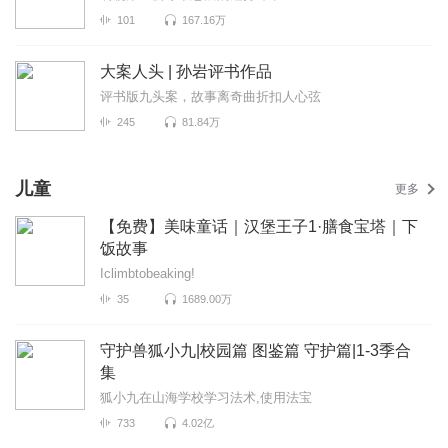
101
167.16万
大案人头 | 孙岩评书作品
评书版九头案，故事离奇曲折扣人心弦
245
81.84万
儿童
更多
【免费】美味童话｜汉堡王子1·膳食宝塔｜下
饭故事
Iclimbtobeaking!
35
1689.00万
守护兽狐小九|校园篇 图鉴篇 守护篇|1-3季合
集
狐小九在山海学校学习法术,使用法宝
733
4.02亿