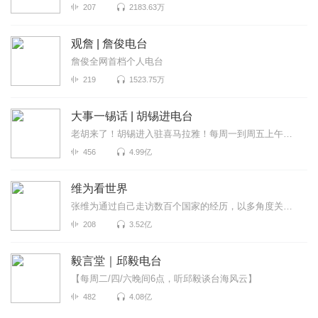
207
2183.63万
观詹 | 詹俊电台
詹俊全网首档个人电台
219
1523.75万
大事一锡话 | 胡锡进电台
老胡来了！胡锡进入驻喜马拉雅！每周一到周五上午喜马拉雅独家呈现，胡锡进为全网听众拨开重重迷雾，听...
456
4.99亿
维为看世界
张维为通过自己走访数百个国家的经历，以多角度关注世界政局变化，跟进社会热门话题，见微知著的分析国...
208
3.52亿
毅言堂｜邱毅电台
【每周二/四/六晚间6点，听邱毅谈台海风云】
482
4.08亿