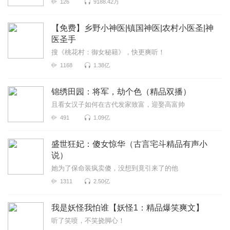
126
9188.42万
【免费】乡野小神医|镇国神医|农村小医圣|神
医圣手
搜《桃花村：御女秘籍》，快更爽听！
1168
1.38亿
锦绣田园：将军，劫个色（精品双播）
且看女汉子如何在古代发家致富，迎娶高富帅
491
1.09亿
盛世狂妃：傻女惊华（古言宅斗精品有声小
说）
她为了保命装疯卖傻，没想到竟引来了的他
1311
2.50亿
我是妖怪我怕谁【妖怪1：精品爆笑爽文】
听了笑喷，不笑挠脚心！