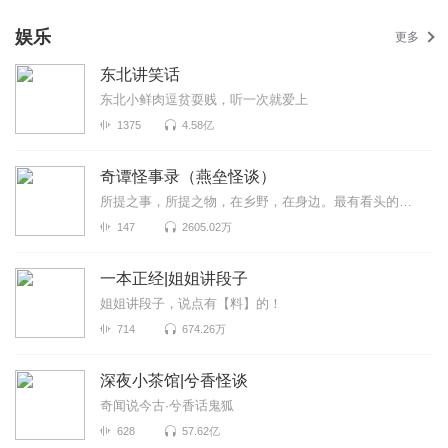
娱乐
更多
东北讲笑话
东北小鲜肉逗贫耍贱，听一次就爱上
1375
4.58亿
奇谭怪事录（燕垒怪谈）
所提之事，所提之物，在乡野，在身边。最有看头的志怪小说，你没听过的奇谭怪事。原著：燕垒生
147
2605.02万
一本正经|姐姐讲段子
姐姐讲段子，说点有【料】的！
714
674.26万
深夜小茶馆|兮香怪谈
奇闻说今古·兮香话鬼狐
628
57.62亿