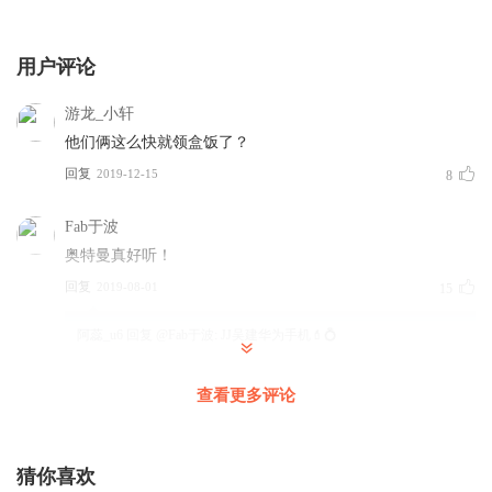
用户评论
游龙_小轩
他们俩这么快就领盒饭了？
回复
2019-12-15
8
Fab于波
奥特曼真好听！
回复
2019-08-01
15
阿蕊_u6
回复 @
Fab于波
:
JJ吴建华为手机💄💍
查看更多评论
梦比优斯的歌曲
回复
2021-02-21
13
猜你喜欢