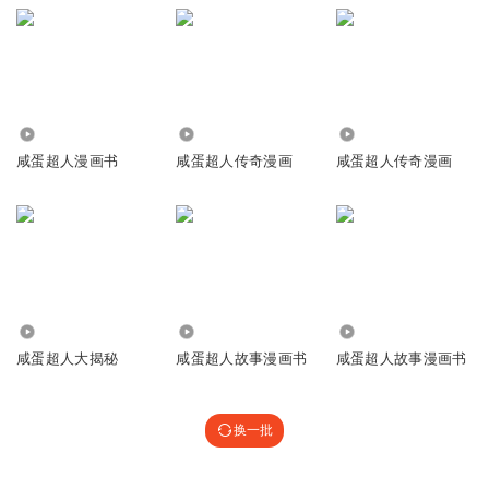
听友201313862
可乐严重蠱甜甜追求幽自身臭
回复
2020-01-16
9
听友268598627
23.71万
16.57万
3.91万
咸蛋超人漫画书
咸蛋超人传奇漫画
咸蛋超人传奇漫画
回复
2021-08-15
8
1500831ttii
我想知道自己喜欢的奥特曼的
回复
2020-03-28
8
48.67万
105.92万
24.46万
畅畅刘
咸蛋超人大揭秘
咸蛋超人故事漫画书
咸蛋超人故事漫画书
😜🤓😜😜😌😛🌶🍞🥐🍞🥖🥖
回复
换一批
2021-09-02
7
听友301580750