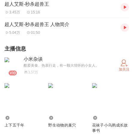
超人艾斯-秒杀超兽王
3.45万
15:16
超人艾斯-秒杀超兽王 人物简介
5.04万
01:50
主播信息
小米杂谈
酷爱美食、热衷行走，有一颗大情怀的小女人。
加关注
3.57万
4743
544
1808
上下五千年
野生动物的巢穴
花袜子小乌鸦成长故
事书