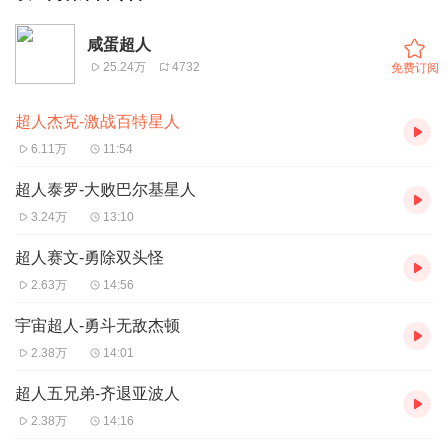
咸蛋超人
25.24万
4732
免费订阅
超人杰克-激战百特星人
6.11万
11:54
超人泰罗-大败巴尔基星人
3.24万
13:10
超人赛文-勇除双头怪
2.63万
14:56
宇宙超人-勇斗无敌杰顿
2.38万
14:01
超人五兄弟-齐退亚波人
2.38万
14:16