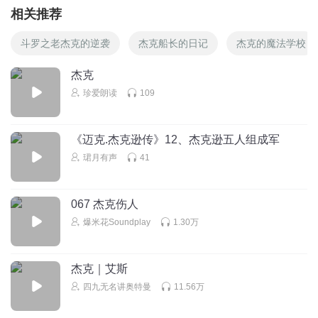
相关推荐
灯光下雨🌧️
回复
2021-05-15
7
斗罗之老杰克的逆袭
杰克船长的日记
杰克的魔法学校
梦比优斯的歌曲
杰克
真好听啊！
珍爱朗读
109
回复
2021-02-21
7
《迈克.杰克逊传》12、杰克逊五人组成军
追求自由的白鸽
珺月有声
41
帆帆喜欢你的故事
回复
2020-04-11
7
067 杰克伤人
爆米花Soundplay
1.30万
杰克｜艾斯
四九无名讲奥特曼
11.56万