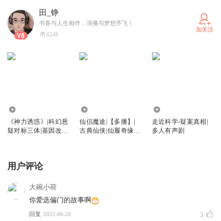
田_铮
书香与人生相伴，演播与梦想齐飞！
加关注
6248
6.90万
3899
5.04万
《神力诱惑》|科幻悬
仙侣魔途|【多播】|
走近科学-疑案真相|
疑对标三体|基因改造
古典仙侠|仙履奇缘|
多人有声剧
星际征伐
虐恋复仇|架空修仙|
古灵精怪
用户评论
大碗小荷
你爱选偏门的故事啊
回复
2022-06-20
3