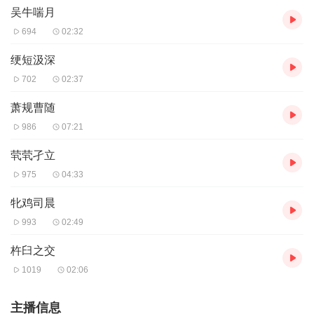
吴牛喘月
694
02:32
绠短汲深
702
02:37
萧规曹随
986
07:21
茕茕孑立
975
04:33
牝鸡司晨
993
02:49
杵臼之交
1019
02:06
主播信息