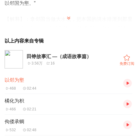
以邻国为壑。”
【解释】：拿邻国当做大水坑，把本国的洪水排泄到那里
去。比喻只图自己一方的利益，把困难或祸害转嫁给别人。
以上内容来自专辑
田铮故事汇 —（成语故事篇）
3.56万
16
免费订阅
以邻为壑
468
02:44
橘化为枳
466
02:21
佝偻承蜩
532
02:48