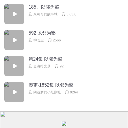
185、以邻为壑
米可可的故事城
3.63万
592 以邻为壑
柳若尘
2566
第24集 以邻为壑
史海拾光录
92
秦吏-1852集 以邻为壑
阿波罗的小灶剧社
9264