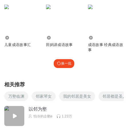
1315
2.16万
3662
儿童成语故事汇
田妈讲成语故事
成语故事 经典成语故
事
换一批
相关推荐
万壑临渊
邻家琴女
我的邻居是美女
邻居都是圣人
以邻为壑
怕冷的企鹅e
1.23万