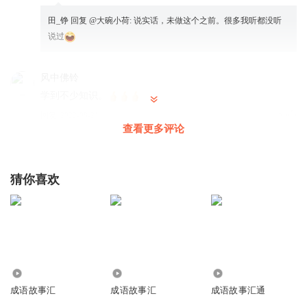
田_铮
回复 @
大碗小荷
:
说实话，未做这个之前。很多我听都没听
说过
风中佛铃
学到不少知识。
回复
2022-08-21
2
查看更多评论
小老27
主播演绎生动形象
猜你喜欢
回复
2022-06-13
2
5071
1503
849
成语故事汇
成语故事汇
成语故事汇通