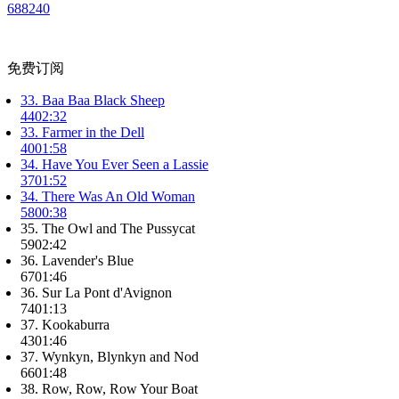
6882
40
免费订阅
33. Baa Baa Black Sheep
44
02:32
33. Farmer in the Dell
40
01:58
34. Have You Ever Seen a Lassie
37
01:52
34. There Was An Old Woman
58
00:38
35. The Owl and The Pussycat
59
02:42
36. Lavender's Blue
67
01:46
36. Sur La Pont d'Avignon
74
01:13
37. Kookaburra
43
01:46
37. Wynkyn, Blynkyn and Nod
66
01:48
38. Row, Row, Row Your Boat