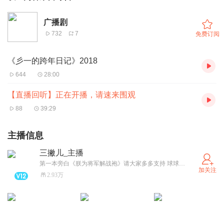
广播剧
732
7
免费订阅
《彡一的跨年日记》2018
644
28:00
【直播回听】正在开播，请速来围观
88
39:29
主播信息
三撇儿_主播
第一本旁白《朕为将军解战袍》请大家多多支持 球球群: 【久遛22遛幺62幺】相册有二维码。代表作：《绝色毒妃：冷面寒王傲娇宠》、《少帅你老婆又跑了》、《AI迷航》、《十年红妆》(唐家小主）
加关注
2.93万