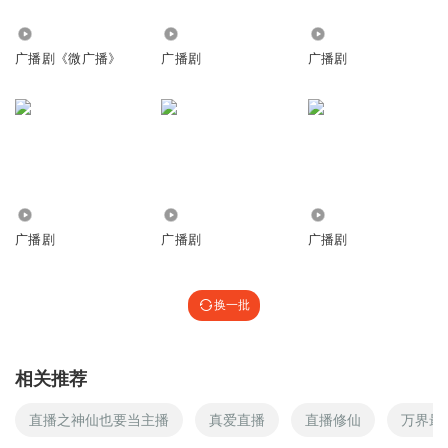
1801
2.13万
1635
广播剧《微广播》
广播剧
广播剧
1.30万
5299
2.60万
广播剧
广播剧
广播剧
换一批
相关推荐
直播之神仙也要当主播
真爱直播
直播修仙
万界最