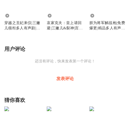
2.29万
76.79万
359.36万
穿越之丑妃来仪|三撇
哀家克夫：皇上请回
朕为将军解战袍|免费
儿领衔多人有声剧|爆
避|三撇儿&裂神|宫斗
爆更|精品多人有声
笑欢脱
虐恋精品有声剧
剧|古言女强
用户评论
还没有评论，快来发表第一个评论！
发表评论
猜你喜欢