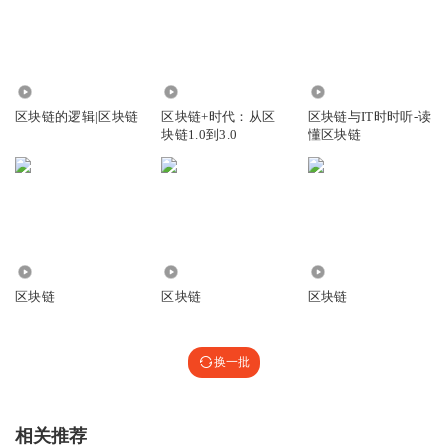
简单地参与到元宇宙中？
(2)
如何利用元学习有效的训练智能化的
NPC
或者 虚拟化
身？
5075
4325
55.31万
(3)
如何利用
群体智能使得整体环境更智能？
区块链的逻辑|区块链
区块链+时代：从区
区块链与IT时时听-读
块链1.0到3.0
懂区块链
(4)
在现实世界中仍未解决的 智能模型 规模问题 及 模型可
解释性 问题。
对于第一个问题，我们认为元宇宙肯定是一个复杂的、开放
的世界，单一的创作工具不可能满足其需求。因此需要有一
个智能化的创作工具来实现不同的创作需求。具体是怎么样
1835
2200
7921
的智能化创作工具，我们认为这是一个开放的问题，可以留
区块链
区块链
区块链
给 感兴趣的读者与研究者深入探讨。
此外，元学习方法是一种更接近人类的学习方法，不同于传
换一批
统的模型训练模式，它能够适应变化的场景。将元学习融合
应用到元宇宙中是一个值得探索的领域，它能够使得整个环
相关推荐
境变得更加智能。