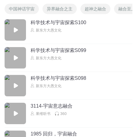
对于最后两个问题目前还没有定论，希望我们一起思考、探
中国神话宇宙
异界融合之主
超神之融合
融合至上
讨。
科学技术与宇宙探索S100
好，今天的
话题
就聊到
这
里，感
兴
趣的
读
者与听众朋友，
欢
新东方大愚文化
迎留言告
诉
我你的想法。
我
们
下次
见
！
科学技术与宇宙探索S099
新东方大愚文化
科学技术与宇宙探索S098
新东方大愚文化
3114-宇宙意志融合
果维听书
360
1985 回归，宇宙融合