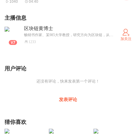
1040
04:40
2）
然后我们展望
AI
在元宇宙融合应用中尚未解决的问题及
将来可能会出现的新问题。
主播信息
那
对
于第一个方面，我们在综述里从四个角度，梳理了
AI
技
区块链黄博士
术 在 元宇宙的融合与应用，即 利用
AI
技术构建虚拟环境，
畅销书作家、某985大学教授，研究方向为区块链，从2019年开始讲授《区块链原理与技术》本科生课程，2022年创设《Web3与元宇宙》本科通识课程，出版《从区块链到Web3》科普书。
加关注
基于
AI
技术的
NPC
（这里提到的
NPC
是指“非玩家角
1233
色”），基于
AI
技术的 虚拟化身，以及利用
AI
技术 实现 虚实
交互。
对于第二个方面，关于
展望
AI
在元宇宙融合应用过程中尚为
用户评论
解决的问题，目前我们只能将
现实世界中对
AI
技术的需求与
还没有评论，快来发表第一个评论！
应用映射到虚拟世界中，在此基础上展望可能遇到的新问
题
。
发表评论
这
里我
们简单地提一下在元宇宙中在
AI
技术方面可能会面临
的四个问题
。
猜你喜欢
(1)
如何结合
AI
技术为用户提供一个创作工具，来降低用户
接入元宇宙的门槛，使得用户能够像创作、发布短视频那么