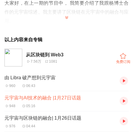
大家好，在上一期的
节目中， 我简要介绍了我跟杨博士合
作的元宇宙综述。我主要讲了区块链在元宇宙中的融合与应
用。
受我昨天的邀请，杨博士果真如期返回给我他整理的文稿。
今天我就根据杨博士的文稿来给大家聊一下我们合作的综述
以上内容来自专辑
中，
AI
在元宇宙中的融合与应用。
从区块链到 Web3
接下来，我正式介绍一下杨博士，杨博士全名为 杨青林，
7.56万
1081
免费订阅
目前在中山大学智能工程学院做博士后研究工作，几个月前
跟我一起开始合作完成元宇宙的综述。
由 Libra 破产想到元宇宙
接下来，我开始今天的正题。
960
06:43
首先，我们需要知道元宇宙在本质上是对现实世界的虚拟
元宇宙与AI技术的融合 |1月27日话题
化、数字化过程。它所构建的是一个现实与虚拟世界高度融
948
05:16
合交互的空间，同时也是一个开放、公平、分布式的世界。
元宇宙与区块链的融合| 1月26日话题
它需要对内容生产、经济系统、用户体验以及实体世界内容
976
04:44
等进行大量改造。