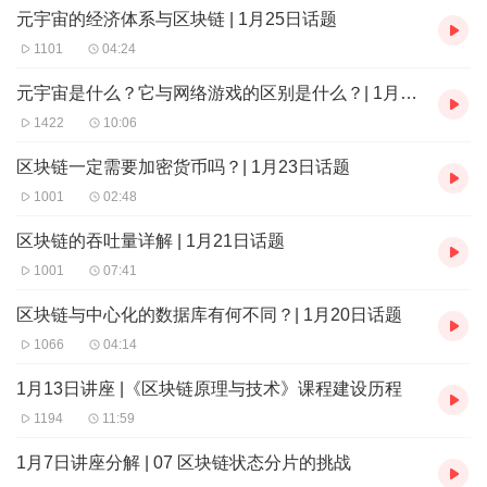
在元宇宙中，数字经济系统 是 最重要的组成部分，因为元
元宇宙的经济体系与区块链 | 1月25日话题
宇宙中的娱乐，协作，社交等活动是经济活动的组成。因
1101
04:24
此，在介绍
AI
技术与元宇宙的融合与应用之前，我们需要了
元宇宙是什么？它与网络游戏的区别是什么？| 1月24日对话
解一下元宇宙中的 数字经济系统。
1422
10:06
元宇宙的数字经济系统由四个部分组成：数字创造，数字交
区块链一定需要加密货币吗？| 1月23日话题
易，数字货币和数字市场。
1001
02:48
这几部分之间的关系简述如下： 数字创造是数字交易的基
区块链的吞吐量详解 | 1月21日话题
础，而数字货币作为数字交易的媒介，可以在数字市场上流
1001
07:41
通。
在上一期节目中我介绍了区块链在元宇宙的融合与应用。我
区块链与中心化的数据库有何不同？| 1月20日话题
们可以发现，区块链作为分布式记账技术在数字创造，数字
1066
04:14
交易，数字货币和数字市场上的可以进行完美的融合。
1月13日讲座 |《区块链原理与技术》课程建设历程
下面，我们以数字经济系统为基础，也从两个方面来讨论一
1194
11:59
下
AI
技术在元宇宙中的融合与应用。两个方面分别是：
1月7日讲座分解 | 07 区块链状态分片的挑战
1）
首先我们梳理
AI
技术在元宇宙中的结合点。