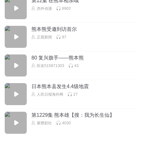
第12集 在熊本相亲哦
比起迪士尼，我更期待宝可梦哪天来个主题公园，实在不理
杰外动漫
6902
解第一IP为啥这里突然不骗钱了，上海PC也遥遥无期……
回复
2022-10-20
0
熊本熊受邀到访首尔
文森爵士
正观新闻
97
扩大了我的知识面，让我笑了好几次
回复
2022-01-28
0
80 复兴旗手——熊本熊
听友515871303
43
文森爵士
熊本
回复
2022-01-28
0
日本熊本县发生4.4级地震
人民日报海外网
27
第1229集 熊本雄【搜：我为长生仙】
紫襟剧社
4030