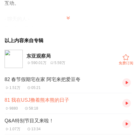
互动。
- 聊天的人 -
梵一如（微博
@番薯梵一如
）
沙青青 上海图书馆历史文献中心副主任（豆瓣ID：
以上内容来自专辑
BBpanda
）
肖文杰 《第一财经杂志》主笔、《商业就是这样》主播
东亚观察局
590.01万
5.59万
免费订阅
- 内容提要 -
82 春节假期宅在家 阿宅来把爱豆夸
02:09 再次奶中日本疫情反复
1.51万
05:21
10:30 日本官方放弃了吗？
19:20 《商业就是这样》为啥爱聊乐园？
81 我在USJ撸着熊本熊的日子
23:45 USJ逆袭东迪的KeyMan
9880
58:18
29:40 从达菲到玲娜贝儿
Q&A特别节目又来啦！
32:10 熊本熊其实是个公务员？
1.07万
13:34
36:40 日本的吉祥物文化席卷全国