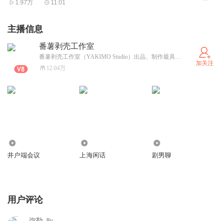
1.97万
11:01
番薯剥壳工作室（Yakimo Studio）
主播信息
番薯剥壳工作室
番薯剥壳工作室（YAKIMO Studio）出品、制作最具个性的文化类播客节目。工作室由梵一如主理，目前旗下节目有：【井户端会议】、【上海闲话】、【东亚观察局】、【魔都剧好看】等播客节目。
加关注
12.04万
559.92万
109.16万
47.74万
井户端会议
上海闲话
剧男聊
用户评论
弥勒_8y