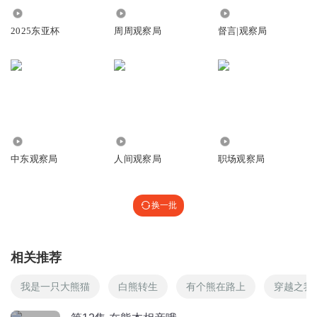
659
6973
15.59万
轩辕白夜
2025东亚杯
周周观察局
督言|观察局
记得奥特曼光之国大电影上映的时候我还和老婆去看了，全
场除了我们两个成年人都是父母带的小朋友
回复
2022-01-29
1
T大__跌T
2020南宁zard纪念演唱会
808
3294.82万
479.98万
回复
中东观察局
人间观察局
职场观察局
2022-01-29
0
T大__跌T
回复 @
T大__跌T
:
eva和超时空要塞都够了……
换一批
读诗论史话英雄
2022啦，还有人相信疫情吗？
相关推荐
回复
2022-02-06
0
我是一只大熊猫
白熊转生
有个熊在路上
穿越之我
听友444014948