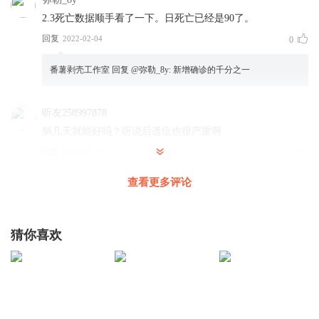
2.3死亡数据顺手看了一下。日死亡已经是90了。
回复
2022-02-04
0
番薯剥壳工作室
回复 @
弥勒_8y
:
新增确诊的千分之一
听友258997878
躺几天就能好吗？听说后遗症也很严重啊
回复
2022-01-28
2
查看更多评论
凯西KW
熊孩子亲妈（80后)都被熊孩子传染的开始些许喜欢奥特曼
回复
2023-03-09
1
猜你喜欢
吃crab的米阿
自测盒中国出口了好多哦，厦门有一家公司，估计赚到盆满
钵满
回复
2022-01-28
1