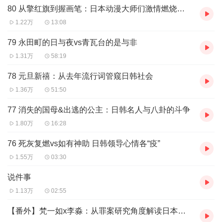
80 从擎红旗到握画笔：日本动漫大师们激情燃烧的青葱岁月
38:50 中国的吉祥物为何用过即废？
1.22万
13:08
43:00 奥特曼影响中国几代人
79 永田町的日与夜vs青瓦台的是与非
46:00 EVA剧场版：拍得很好，下次别拍了
1.31万
58:19
48:15 是否“入戏”是中日之间最明显的差距
78 元旦新禧：从去年流行词管窥日韩社会
- 音乐 -
1.36万
51:50
おしりかじり虫
77 消失的国母&出逃的公主：日韩名人与八卦的斗争
1.80万
16:28
- Logo -
五颜六色的大亮哥
76 死灰复燃vs如有神助 日韩领导心情各“疫”
1.55万
03:30
- 收听方式 -
说件事
推荐您使用小宇宙app、喜马拉雅、网易云音乐等平台订阅
1.13万
02:55
收听《东亚观察局》
【番外】梵一如x李淼：从罪案研究角度解读日本社会的底色
- 制作 -