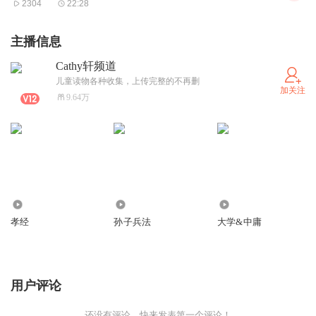
2304
22:28
主播信息
Cathy轩频道
儿童读物各种收集，上传完整的不再删
加关注
9.64万
305.72万
5.97万
2.42万
孝经
孙子兵法
大学&中庸
用户评论
还没有评论，快来发表第一个评论！