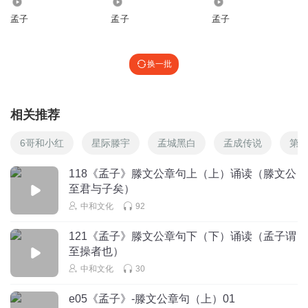
506
2624
745
孟子
孟子
孟子
换一批
相关推荐
6哥和小红
星际滕宇
孟城黑白
孟成传说
第6
118《孟子》滕文公章句上（上）诵读（滕文公
至君与子矣）
中和文化
92
121《孟子》滕文公章句下（下）诵读（孟子谓
至操者也）
中和文化
30
e05《孟子》-滕文公章句（上）01