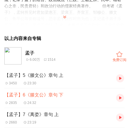
心之非，民贵君轻）和政治行动的儒家经典著作。 但考诸《孟
子》，孟轲所见时君如梁惠王、梁襄王、齐宣王、邹穆公、滕文
公、鲁平公等皆称谥号，恐非孟子自作时所为也；又记孟子弟子乐
正子、公都子、屋卢子皆以“子”称，也断非孟子之所为，其编定者极
可能是孟子的弟子。成书大约在战国中期。 《孟子》有七篇传
世：《梁惠王》上下；《公孙丑》上下；《滕文公》上下；《离
以上内容来自专辑
娄》上下；《万章》上下；《告子》上下；《尽心》上下。 其
学说出发点为性善论，提出“仁政”、“王道”，主张德治。孟子的文章
孟子
说理畅达，气势充沛并长于论辩,逻辑严密,尖锐机智,代表着传统散文
6.00万
1514
免费订阅
写作最高峰。孟子在人性问题上提出性善论，即“人之初，性本善。”
【孟子】5《滕文公》章句 上
3450
23:30
【孟子】6《滕文公》章句 下
2835
24:32
【孟子】7《离娄》章句 上
2660
23:19