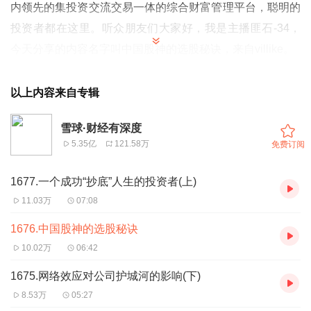
内领先的集投资交流交易一体的综合财富管理平台，聪明的
投资者都在这里。听众朋友们大家好，我是主播匪石-34，
今天分享的内容名字叫中国股神的选股秘诀，来自villike。
每个国家，都有一两个被国人所知的“股神”，中国传奇性最
以上内容来自专辑
高的，应该算是林园了。网上盛传他8000块到20亿的传
奇“炒股”历程，似乎没见过有人拿出过证实或证伪的实锤。
雪球·财经有深度
5.35亿
121.58万
免费订阅
但这并不影响林园的知名度，“民间股神”的称号，是很多买
股票的人都知道的。
1677.一个成功“抄底”人生的投资者(上)
11.03万
07:08
有段时间，我在一个饭局上，接触到几位和林园有私交的
人，饭桌上，他们聊了一些林园的事情。回来后，在兴趣驱
1676.中国股神的选股秘诀
使下，我去网上搜了搜，发现他还出过一本书，于是就买回
10.02万
06:42
来看了。
1675.网络效应对公司护城河的影响(下)
8.53万
05:27
书中虽然有些观点我不能认同，但毕竟是在股市闯荡多年的