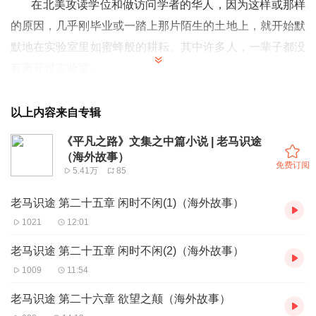
在北美攻读学位和做访问学者的华人，因为这样或那样
的原因，几乎刚毕业或一踏上那片陌生的土地上，就开始默
默地在实验室里如蜜蜂般的耕耘。其中许多人，一辈子都没
有离开过实验室。
他们和我们一样，也是一群有血有肉，集优点与缺点、
坚强与软弱、美与丑于一身的普通人。他们默默奉献，隐忍
以上内容来自专辑
勤奋地为科学事业及家庭奉献了一生，同时也为全人类的文
《平凡之路》文集之中篇小说 | 老马识途
明和进步做出了杰出的贡献。他们是值得人们记住和尊重的
（海外故事）
免费订阅
5.41万
85
时代弄潮儿，这个故事正是为他们而写的。
老马识途 第二十五章 闲时不闲(1)（海外故事）
1021
12:01
老马识途 第二十五章 闲时不闲(2)（海外故事）
1009
11:54
老马识途 第二十六章 欲望之颠（海外故事）