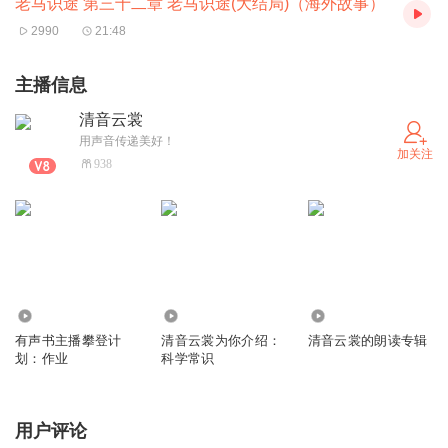
老马识途 第三十二章 老马识途(大结局)（海外故事）
2990
21:48
主播信息
清音云裳
用声音传递美好！
加关注
938
514
611
6.89万
有声书主播攀登计
清音云裳为你介绍：
清音云裳的朗读专辑
划：作业
科学常识
用户评论