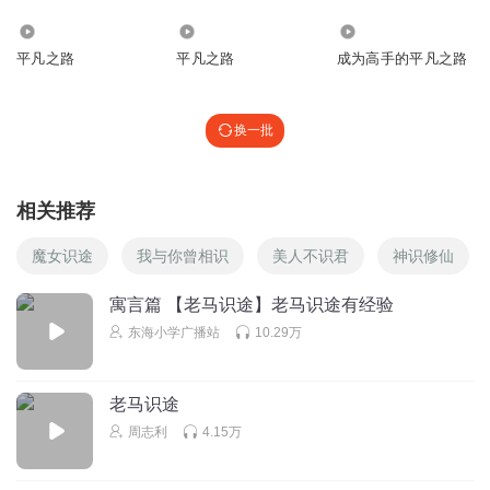
8.72万
1360
1074
平凡之路
平凡之路
成为高手的平凡之路
换一批
相关推荐
魔女识途
我与你曾相识
美人不识君
神识修仙
寓言篇 【老马识途】老马识途有经验
东海小学广播站
10.29万
老马识途
周志利
4.15万