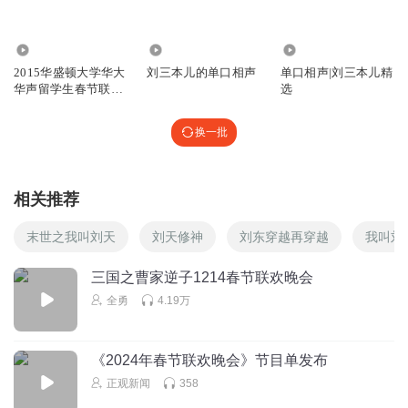
2997
7820
1.29万
2015华盛顿大学华大
刘三本儿的单口相声
单口相声|刘三本儿精
华声留学生春节联欢
选
晚会
换一批
相关推荐
末世之我叫刘天
刘天修神
刘东穿越再穿越
我叫刘
三国之曹家逆子1214春节联欢晚会
全勇
4.19万
《2024年春节联欢晚会》节目单发布
正观新闻
358