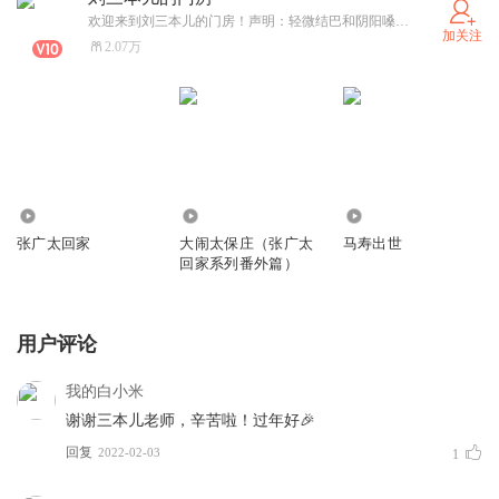
欢迎来到刘三本儿的门房！声明：轻微结巴和阴阳嗓是刘宝瑞大师的特点，模仿他的时候必不可少，我本人不结巴，刘大师也不结巴，这是一种调整节奏的手段。方言误读是有意而为之，我普通话二甲水平。另外相声是需要艺术加工的，任何舞台艺术都是如此。非要较真儿刷存在感的我建议您去买一套《清史稿》读成有声书，我帮您发表，那里头没有诌书咧戏的成分。
加关注
2.07万
2.65万
1961
43.98万
张广太回家
大闹太保庄（张广太
马寿出世
回家系列番外篇）
用户评论
我的白小米
谢谢三本儿老师，辛苦啦！过年好🎉
回复
2022-02-03
1