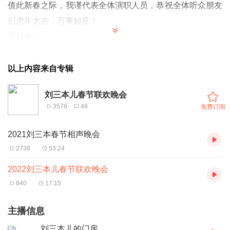
值此新春之际，我谨代表全体演职人员，恭祝全体听众朋友
们虎年大吉，万事如意！
节目单：
朗诵《冬日里的一抹暖阳》 表演者：梦晨
单口相声《空城计》 表演者：大麟子
以上内容来自专辑
评书选段《火烧琵琶精》 表演者：王子源
刘三本儿春节联欢晚会
京剧选段《珠帘寨》 表演者：小玉声
3576
48
免费订阅
单口相声《江南围》 表演者：刘三本儿
2021刘三本春节相声晚会
2738
53:24
2022刘三本儿春节联欢晚会
840
17:15
主播信息
刘三本儿的门房