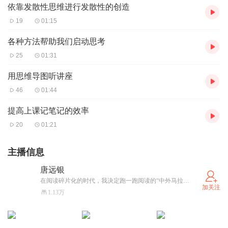
依靠发散性思维进行发散性的创造
19
01:15
各种方法帮助我们启动思考
25
01:31
用思维导图听讲座
46
01:44
提高上课记笔记的效率
20
01:21
主播信息
唐远银
在阅读碎片化的时代，我决定跑一跑阅读的“中外马拉松”。如果只读一本中国史书，非《资治通鉴》莫属，如果只读一部外国作家作品，非加夫列尔.加西亚.马尔克斯莫属，于是我就开跑了，感谢大家的陪伴与关注，谢谢！
加关注
1.13万