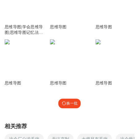
1.80万
4380
9061
思维导图|学会思维导
思维导图
思维导图
图|思维导图记忆法|
儿童思维导图
313
3168
792
思维导图
思维导图
思维导图
换一批
相关推荐
这个厂公没毛病
无法克制
大师兄有毛病
这个世界