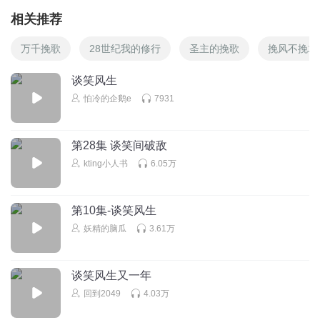
相关推荐
万千挽歌
28世纪我的修行
圣主的挽歌
挽风不挽君
谈笑风生
怕冷的企鹅e
7931
第28集 谈笑间破敌
kting小人书
6.05万
第10集-谈笑风生
妖精的脑瓜
3.61万
谈笑风生又一年
回到2049
4.03万