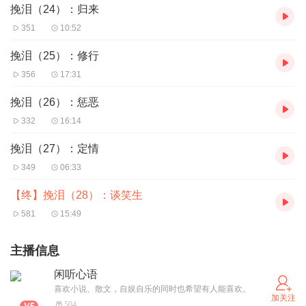
挽泪（24）：归来
351
10:52
挽泪（25）：修行
356
17:31
挽泪（26）：惩恶
332
16:14
挽泪（27）：定情
349
06:33
【终】挽泪（28）：谈笑生
581
15:49
主播信息
闲听心语
喜欢小说、散文，自娱自乐的同时也希望有人能喜欢。
加关注
504