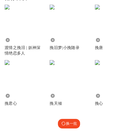
14.69万
4574
297.06万
渡情之挽泪 | 妖神深
挽旧梦|小挽随录
挽唐
情绝恋多人
1468
1.56万
2504
挽君心
挽天倾
挽心
换一批