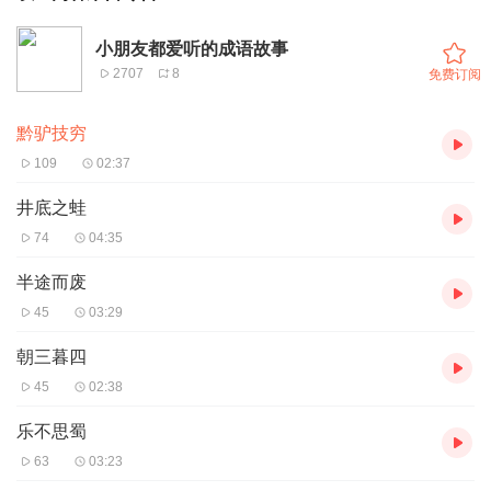
小朋友都爱听的成语故事
2707
8
免费订阅
黔驴技穷
109
02:37
井底之蛙
74
04:35
半途而废
45
03:29
朝三暮四
45
02:38
乐不思蜀
63
03:23