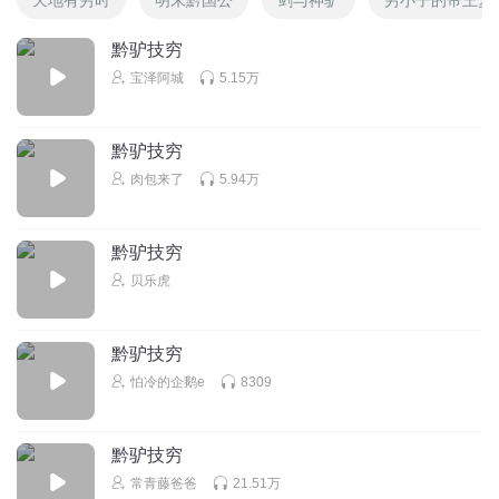
黔驴技穷
宝泽阿城
5.15万
黔驴技穷
肉包来了
5.94万
黔驴技穷
贝乐虎
黔驴技穷
怕冷的企鹅e
8309
黔驴技穷
常青藤爸爸
21.51万