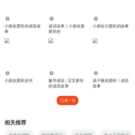
2.07万
8183
6774
小朋友爱听的成语故
成语故事｜小朋友最
小朋友们爱听的故事
事
爱听的
579
6264
3571
小朋友爱听的书
趣学成语 | 宝宝爱听
孩子睡前爱听！成语
的成语故事
故事
换一批
相关推荐
天地有穷时
明末黔国公
剑与神驴
穷小子的帝王梦