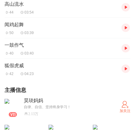
高山流水
44
03:54
闻鸡起舞
50
03:39
一鼓作气
40
03:40
狐假虎威
42
04:23
主播信息
昊琰妈妈
自律、自信、坚持终身学习！
加关注
2.13万