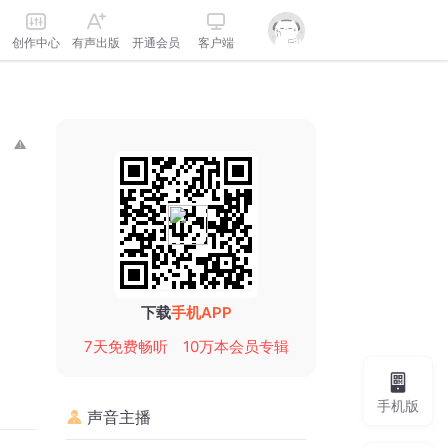
创作中心
有声出版
开通会员
客户端
下载
手机APP
7天免费畅听
10万本会员专辑
手机版
声音主播