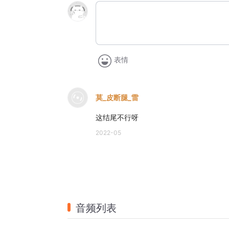
表情
莫_皮断腿_雷
这结尾不行呀
2022-05
音频列表