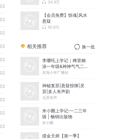
34.9万
02
【会员免费】惊魂|风水
02
悬疑
50.6万
02
相关推荐
02
换一批
02
李哪吒上学记｜稀里糊
涂一年级&神神气气二年
级
东海小学广播站
02
神秘复苏|悬疑惊悚|灵
02
异|多人有声剧
北冥有声
02
米小圈上学记:一二三年
02
级 | 畅销出版物
米小圈
02
摸金天师【第一季】