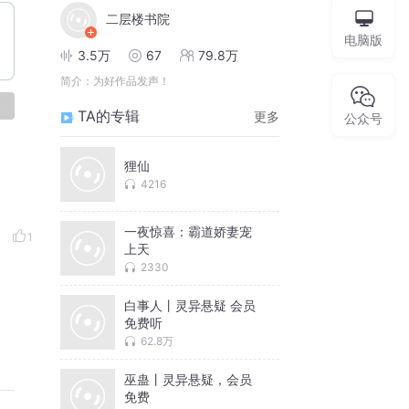
二层楼书院
电脑版
3.5万
67
79.8万
简介：
为好作品发声！
论
TA的专辑
更多
公众号
狸仙
4216
一夜惊喜：霸道娇妻宠
1
上天
2330
白事人丨灵异悬疑 会员
免费听
62.8万
巫蛊丨灵异悬疑，会员
免费