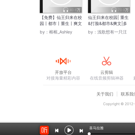
40.6万
70.9万
【免费】仙王归来在校
仙王归来在校园| 重生
园丨都市丨重生丨爽文
&打脸&都市&爽文|多
丨AI多播
人有声剧
by：
榕榕_Ashley
by：
浅歌想有一只汪
开放平台
云剪辑
对接海量精彩内容
在线音频剪辑神器
关于我们
联系我
Copyright © 2012-
喜马拉雅