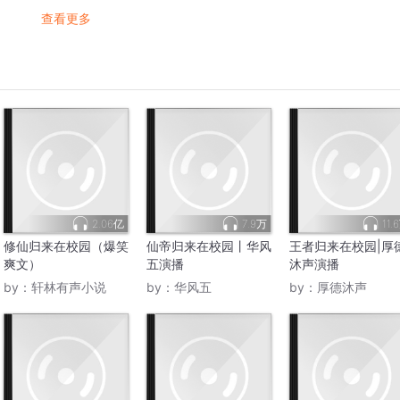
查看更多
2.06亿
7.9万
11.
修仙归来在校园（爆笑
仙帝归来在校园丨华风
王者归来在校园|厚
爽文）
五演播
沐声演播
by：
轩林有声小说
by：
华风五
by：
厚德沐声