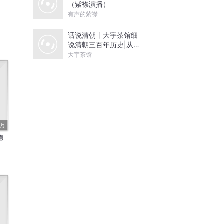
（紫襟演播）
有声的紫襟
话说清朝丨大宇茶馆细
说清朝三百年历史|从努
尔哈赤到末代皇帝溥仪|
大宇茶馆
康熙雍正乾隆
6万
德