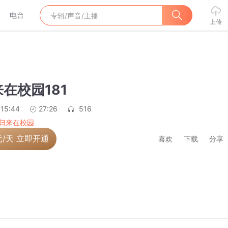
电台
上传
在校园181
:15:44
27:26
516
归来在校园
元/天 立即开通
喜欢
下载
分享