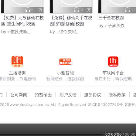
10.7万
15.3万
13
【免费】无敌修仙在校
【免费】修仙高手在校
三千金在校园
园|重生|修仙|校园
园|穿越|修仙|校园
by：
子涵贝仪
by：
惯性失眠_
by：
惯性失眠_
主播培训
小雅智能
车联网平台
兼职副业，兴趣赚钱
智能硬件，连接赋能
自在出行，听我想听
们
公司新闻
招贤纳士
用户反馈
服务协议
隐私政策
2026
www.ximalaya.com lnc. ALL Rights Reserved
沪ICP备13027243号
客服热线
00:00:00
/
00:00