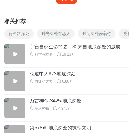
相关推荐
行至路深处
时光深处有恋人
时间深处爱着你
爱在
宇宙自然生命简史：32来自地底深处的威胁
科学有故事
19.23万
苟道中人873地底深处
司徒小大大
6.86万
万古神帝-3425-地底深处
暮玖Ayla
4.94万
第578章 地底深处的微型文明