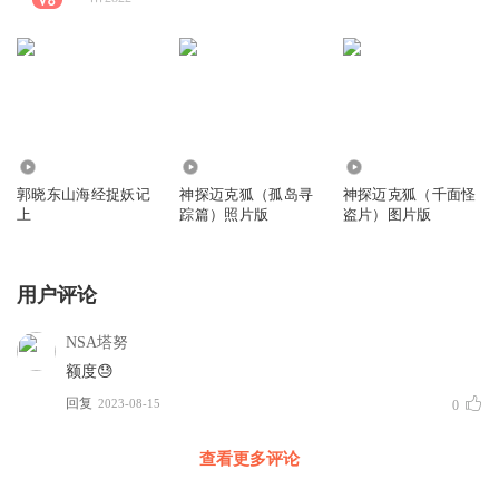
212
354
230
郭晓东山海经捉妖记
神探迈克狐（孤岛寻
神探迈克狐（千面怪
上
踪篇）照片版
盗片）图片版
用户评论
NSA塔努
额度😓
回复
2023-08-15
0
查看更多评论