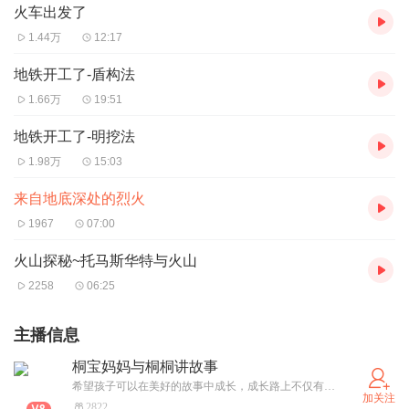
火车出发了
1.44万
12:17
地铁开工了-盾构法
1.66万
19:51
地铁开工了-明挖法
1.98万
15:03
来自地底深处的烈火
1967
07:00
火山探秘~托马斯华特与火山
2258
06:25
主播信息
桐宝妈妈与桐桐讲故事
希望孩子可以在美好的故事中成长，成长路上不仅有花香更有书香为伴，爱上听故事，爱上阅读，爱上独立思考。 我现在听自己的故事，觉得小时候录的很搞笑希望大家少听一些小时候的幼稚的故事，多听一些现在的古诗故事已经有一百多集了，等你去听
加关注
2822