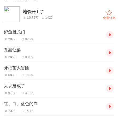
地铁开工了
10.72万
1425
免费订阅
鲤鱼跳龙门
2879
02:29
孔融让梨
2869
03:09
牙细菌大冒险
6839
13:29
大坝建成了
9717
31:22
红、白、蓝色的血
7323
15:42