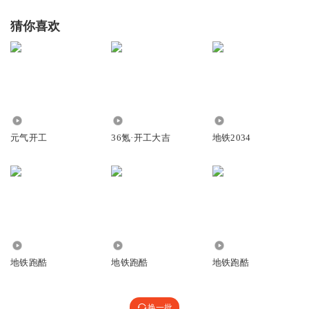
猜你喜欢
389
8.47万
5314
元气开工
36氪·开工大吉
地铁2034
9620
85.06万
7.91万
地铁跑酷
地铁跑酷
地铁跑酷
换一批