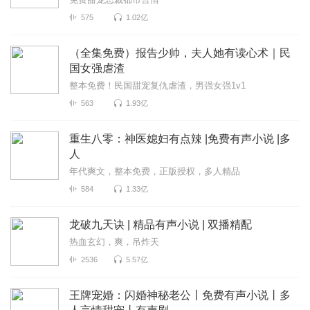
575
1.02亿
（全集免费）报告少帅，夫人她有读心术｜民
国女强虐渣
整本免费！民国甜宠复仇虐渣，男强女强1v1
563
1.93亿
重生八零：神医媳妇有点辣 |免费有声小说 |多
人
年代爽文，整本免费，正版授权，多人精品
584
1.33亿
龙破九天诀 | 精品有声小说 | 双播精配
热血玄幻，爽，吊炸天
2536
5.57亿
王牌宠婚：闪婚神秘老公丨免费有声小说丨多