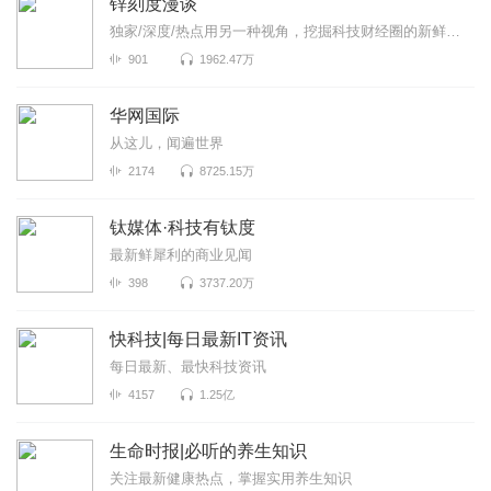
锌刻度漫谈
独家/深度/热点用另一种视角，挖掘科技财经圈的新鲜事！《锌刻度漫谈》是锌刻度与喜马拉雅联合出品...
901
1962.47万
华网国际
从这儿，闻遍世界
2174
8725.15万
钛媒体·科技有钛度
最新鲜犀利的商业见闻
398
3737.20万
快科技|每日最新IT资讯
每日最新、最快科技资讯
4157
1.25亿
生命时报|必听的养生知识
关注最新健康热点，掌握实用养生知识