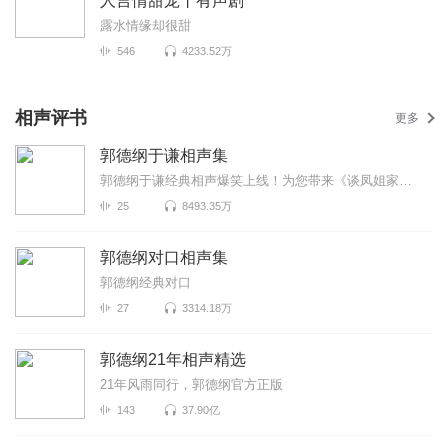
人言情甜宠丨有声剧
露水情缘却很甜
546
4233.52万
相声评书
更多
郭德纲于谦相声集
郭德纲于谦经典相声爆笑上线！为您带来《谈凤姐家事》《大上寿》《药引子》等高能相声！各种爆笑包袱等...
25
8493.35万
郭德纲对口相声集
郭德纲经典对口
27
3314.18万
郭德纲21年相声精选
21年风雨同行，郭德纲官方正版
143
37.90亿