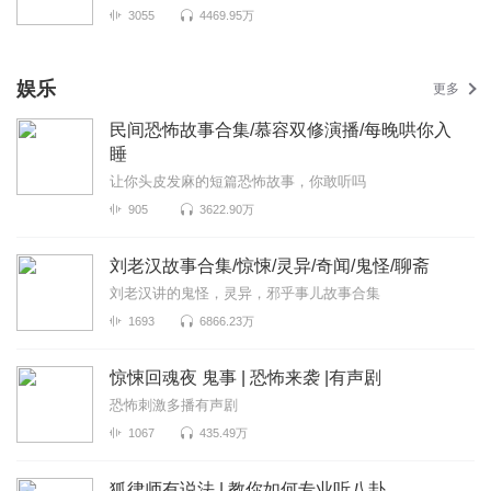
3055
4469.95万
娱乐
更多
民间恐怖故事合集/慕容双修演播/每晚哄你入
睡
让你头皮发麻的短篇恐怖故事，你敢听吗
905
3622.90万
刘老汉故事合集/惊悚/灵异/奇闻/鬼怪/聊斋
刘老汉讲的鬼怪，灵异，邪乎事儿故事合集
1693
6866.23万
惊悚回魂夜 鬼事 | 恐怖来袭 |有声剧
恐怖刺激多播有声剧
1067
435.49万
狐律师有说法 | 教你如何专业听八卦