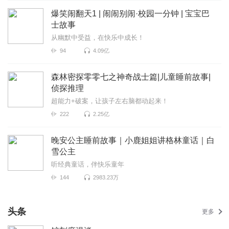
爆笑闹翻天1 | 闹闹别闹·校园一分钟 | 宝宝巴
士故事
从幽默中受益，在快乐中成长！
94
4.09亿
森林密探零零七之神奇战士篇|儿童睡前故事|
侦探推理
超能力+破案，让孩子左右脑都动起来！
222
2.25亿
晚安公主睡前故事｜小鹿姐姐讲格林童话｜白
雪公主
听经典童话，伴快乐童年
144
2983.23万
头条
更多