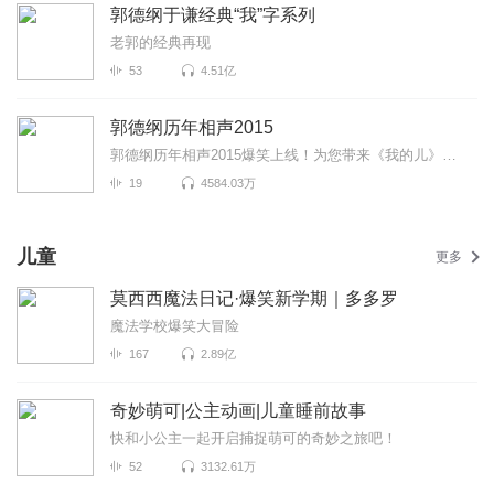
郭德纲于谦经典“我”字系列
老郭的经典再现
53
4.51亿
郭德纲历年相声2015
郭德纲历年相声2015爆笑上线！为您带来《我的儿》《驸马爷》《太子争宠》等高能相声！各种爆笑包袱等你...
19
4584.03万
儿童
更多
莫西西魔法日记·爆笑新学期｜多多罗
魔法学校爆笑大冒险
167
2.89亿
奇妙萌可|公主动画|儿童睡前故事
快和小公主一起开启捕捉萌可的奇妙之旅吧！
52
3132.61万