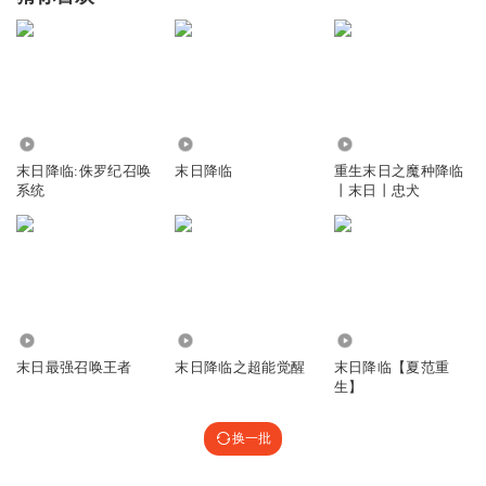
70.19万
3486
1.82万
末日降临:侏罗纪召唤
末日降临
重生末日之魔种降临
系统
丨末日丨忠犬
120.03万
439
1.46万
末日最强召唤王者
末日降临之超能觉醒
末日降临【夏范重
生】
换一批