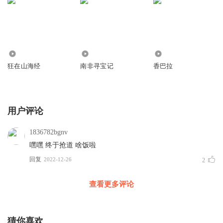
1932
4438
2603
狂在山海经
南非寻宝记
香巴拉
用户评论
1836782bgnv
嘿嘿 终于抢道 啥饭啦
回复
2022-12-26
2
查看更多评论
猜你喜欢