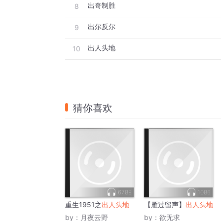
出奇制胜
8
出尔反尔
9
出人头地
10
猜你喜欢
6789
1086
重生1951之
出人头地
【雁过留声】
出人头地
by：
月夜云野
by：
欲无求