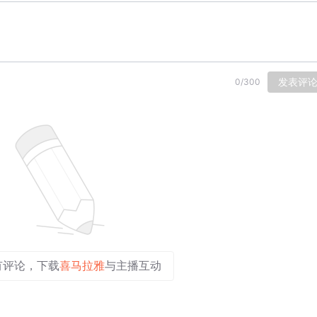
发表评
0
/
300
有评论，下载
喜马拉雅
与主播互动