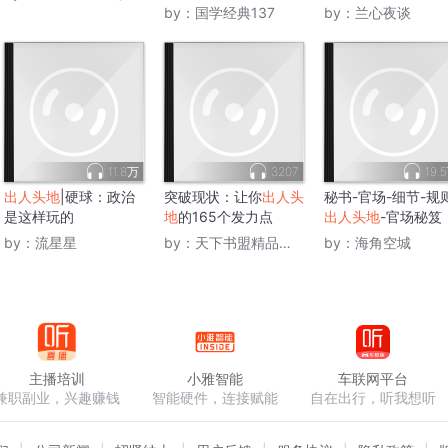
by：
国学经典137
by：
兰心夜谈
11.8万
3207
19.
出人头地
|硬球：政治
突破现状：让你
出人头
秘书-官场-细节-规
是这样玩的
地
的165个发力点
出人头地
-官场秘笈
by：
流星星
by：
天下书盟精品图书
by：
海角空城
主播培训
小雅智能
车联网平台
兼职副业，兴趣赚钱
智能硬件，连接赋能
自在出行，听我想听