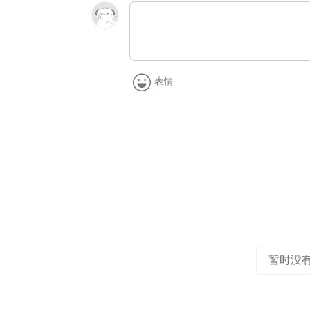
表情
暂时没