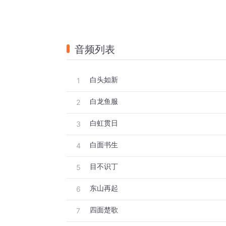
音频列表
白头如新
1
白龙鱼服
2
白虹贯日
3
白面书生
4
目不识丁
5
东山再起
6
四面楚歌
7