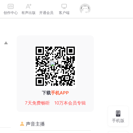
创作中心
有声出版
开通会员
客户端
下载
手机APP
7天免费畅听
10万本会员专辑
手机版
声音主播