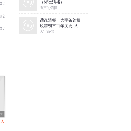
（紫襟演播）
02
有声的紫襟
02
话说清朝丨大宇茶馆细
说清朝三百年历史|从努
02
尔哈赤到末代皇帝溥仪|
大宇茶馆
康熙雍正乾隆
76
出人