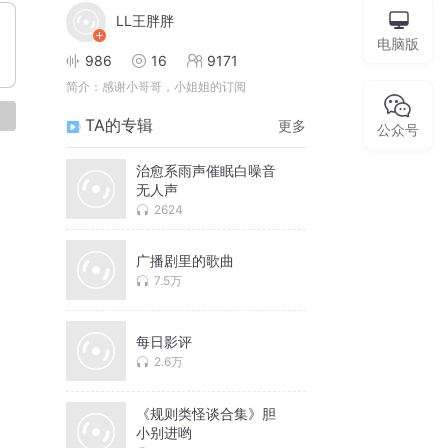
LL王胖胖
电脑版
986
16
9171
简介：
感谢小哥哥，小姐姐的订阅
论
TA的专辑
更多
公众号
治愈系雨声催眠白噪音
无人声
2624
广播剧里的歌曲
7.5万
每日影评
2.6万
《规则类怪谈合集》胆
小别进哟