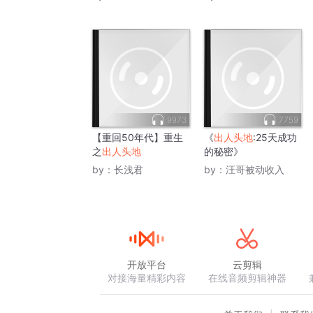
9973
7759
【重回50年代】重生
《
出人头地
:25天成功
之
出人头地
的秘密》
by：
长浅君
by：
汪哥被动收入
开放平台
云剪辑
对接海量精彩内容
在线音频剪辑神器