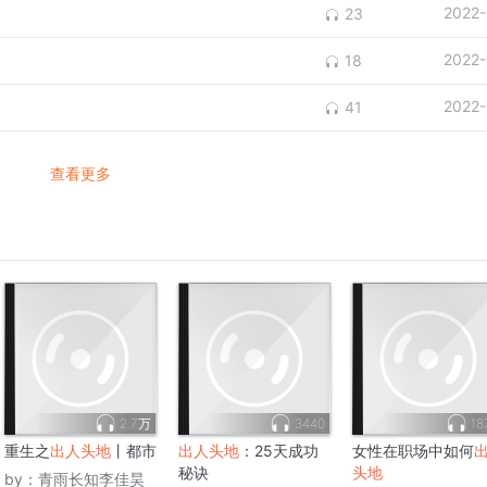
2022-
23
2022-
18
2022-
41
查看更多
2.7万
3440
18
重生之
出人头地
丨都市
出人头地
：25天成功
女性在职场中如何
秘诀
头地
by：
青雨长知李佳昊