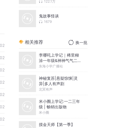
122.1万
鬼故事怪谈
1679
相关推荐
换一批
02
李哪吒上学记｜稀里糊
02
涂一年级&神神气气二年
级
东海小学广播站
02
神秘复苏|悬疑惊悚|灵
02
异|多人有声剧
北冥有声
02
米小圈上学记:一二三年
级 | 畅销出版物
02
米小圈
02
摸金天师【第一季】