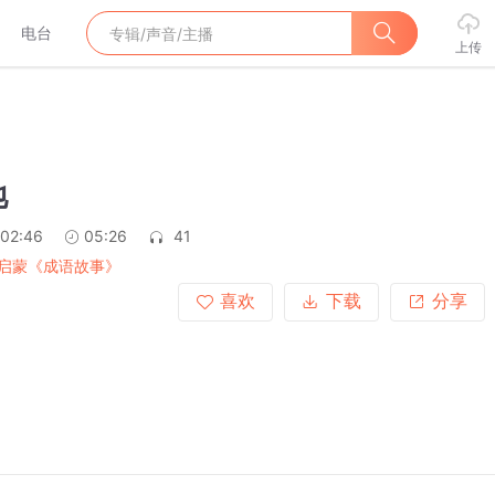
电台
上传
地
:02:46
05:26
41
启蒙《成语故事》
喜欢
下载
分享