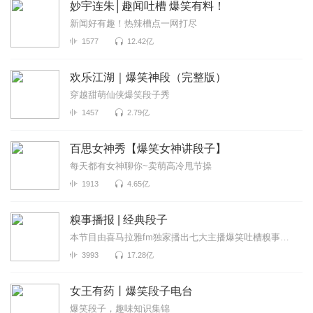
妙宇连朱│趣闻吐槽 爆笑有料！
新闻好有趣！热辣槽点一网打尽
1577
12.42亿
欢乐江湖｜爆笑神段（完整版）
穿越甜萌仙侠爆笑段子秀
1457
2.79亿
百思女神秀【爆笑女神讲段子】
每天都有女神聊你~卖萌高冷甩节操
1913
4.65亿
糗事播报 | 经典段子
本节目由喜马拉雅fm独家播出七大主播爆笑吐槽糗事囧闻，包你开心一整天
3993
17.28亿
女王有药丨爆笑段子电台
爆笑段子，趣味知识集锦