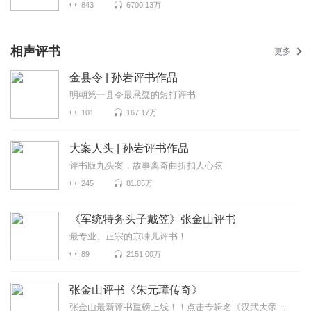
843
6700.13万
相声评书
更多
金县令 | 孙岩评书作品
明朝第一县令最悬疑的短打评书
101
167.17万
大案人头 | 孙岩评书作品
评书版九头案，故事离奇曲折扣人心弦
245
81.85万
《军统特务头子戴笠》张金山评书
最专业、正宗的京味儿评书！
89
2151.00万
张金山评书《朱元璋传奇》
张金山最新评书重磅上线！！点击专辑名《汉武大帝刘彻传》即可收听真正统一天下的不是秦始皇竟是汉武帝...