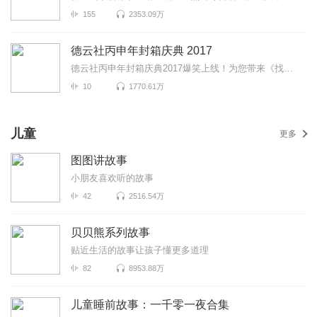
155
2353.09万
德云社丙申年封箱庆典 2017
德云社丙申年封箱庆典2017爆笑上线！为您带来《找搭档》《下象棋》《爱情往事》等高能相声！各种爆笑包...
10
1770.61万
儿童
更多
图图讲故事
小朋友喜欢听的故事
42
2516.54万
贝贝熊系列故事
贴近生活的故事让孩子懂更多道理
82
8953.88万
儿童睡前故事：一千零一夜合集