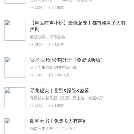
1756
4.88亿
【精品有声小说】最强龙魂丨都市修真多人有
声剧
最强战兵，闯荡各界
3500
6.04亿
官术|官场|权谋|升迁（免费试听版）
三十年来最壮观的官场小说
1348
7782.08万
寻龙秘诀｜悬疑&探险&盗墓
寻灵秘诀精修版《灵墓》已上架，欢迎收听
1322
6.85亿
阳宅天书丨免费多人有声剧
凭借一本天书，行走天下间