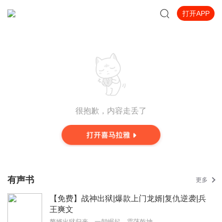
打开APP
很抱歉，内容走丢了
有声书
更多
【免费】战神出狱|爆款上门龙婿|复仇逆袭|兵
王爽文
赘婿出狱归来，一朝崛起，震荡乾坤