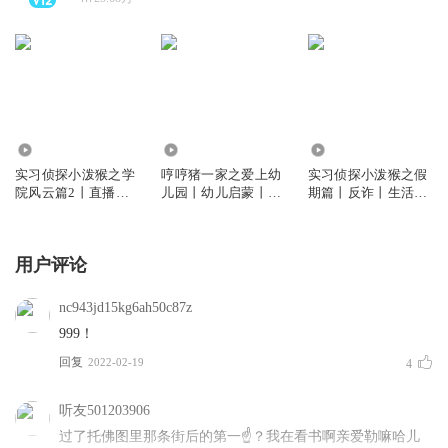
107.75万
103.25万
94.41万
实习侦探小泼猴之学
哼哼猪一家之爱上幼
实习侦探小泼猴之假
院风云篇2丨直播推
儿园丨幼儿启蒙丨睡
期篇丨反诈丨生活安
理丨校园冒险
前故事
全
用户评论
nc943jd15kg6ah50c87z
999！
回复
2022-02-19
4
听友501203906
过了托佛图里那条街后的第一☝️？我在看书啊亲爱勒嘛哈儿