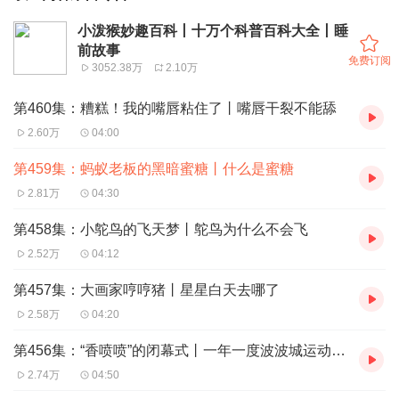
小泼猴妙趣百科丨十万个科普百科大全丨睡
前故事
免费订阅
3052.38万
2.10万
第460集：糟糕！我的嘴唇粘住了丨嘴唇干裂不能舔
2.60万
04:00
第459集：蚂蚁老板的黑暗蜜糖丨什么是蜜糖
2.81万
04:30
第458集：小鸵鸟的飞天梦丨鸵鸟为什么不会飞
2.52万
04:12
第457集：大画家哼哼猪丨星星白天去哪了
2.58万
04:20
第456集：“香喷喷”的闭幕式丨一年一度波波城运动大会13
2.74万
04:50