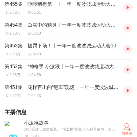
第455集：哼哼猪得第一丨一年一度波波城运动大会12
2.66万
05:01
第454集：白雪中的精灵丨一年一度波波城运动大会11
2.80万
03:53
第453集：被罚下场！丨一年一度波波城运动大会10
2.60万
04:23
第452集：“神枪手”小泼猴丨一年一度波波城运动大会09
3.06万
04:58
第451集：花样百出的“翻车”现场丨一年一度波波城运动大会08
2.52万
04:23
主播信息
小泼猴故事
欢乐逗趣，助益成长。“小泼猴”原创少儿科普故事，普信文化旗下 Prosee Studio 工作室出品。正版少儿动画mcn
加关注
25.68万