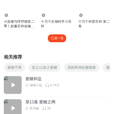
回复
2025-08-12
0
40.84万
206.99万
519
远川鹤k
小泼猴与哼哼猪第二
十万个生物科学小百
十万个科普百科·第二
爸爸
季丨妙趣百科改编丨
科
卷
儿童睡前故事
回复
2023-07-07
0
换一批
尾长的路
美不美
相关推荐
回复
2022-09-15
0
蜜糖予果
吾之□□吾之蜜糖
戏精男神的蜜糖妻
蜜糖
蜜糖和盐
喵喵小仙
4.74万
第11集 蜜糖之网
听书铺
36