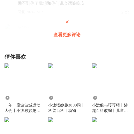
睡不到你了我想和你们说会话嘛晚安
回复
2024-03-02
3
zyxzds
d x
查看更多评论
回复
2022-03-14
3
猜你喜欢
神将小谭
嘿嘿嘿
回复
2022-08-14
2
绿叶清新_63
41.42万
94.07万
14.25万
为什么伤口会变成伤疤？
一年一度波波城运动
小泼猴妙趣3000问丨
小泼猴与哼哼猪丨妙
回复
2025-08-25
1
大会丨小泼猴妙趣百
科普百科丨动物
趣百科改编丨儿童睡
科春节特辑
前故事
听友490102204
好听