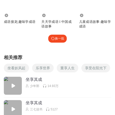
快乐一整天23
2.57万
4098
2587
我会一直喜欢你的
成语接龙|趣味学成语
天天学成语 I 中国成
儿童成语故事-趣味学
回复
语故事
成语
2023-05-06
3
艾斯妈妈讲故事
回复 @
快乐一整天23
:
谢谢宝贝，爱你
换一批
听友377564357
相关推荐
既学了成语，又听了故事，孩子非常喜欢听！准备再接着听
一遍，感恩
坐看妖风起
乐享世界
重享人生
享受在阳光下
回复
2022-04-17
7
坐享其成
艾斯妈妈讲故事
回复 @
听友377564357
:
哇，宝宝喜欢就太好啦
少年郭
14.93万
听友318810610
坐享其成
三七说书
5127