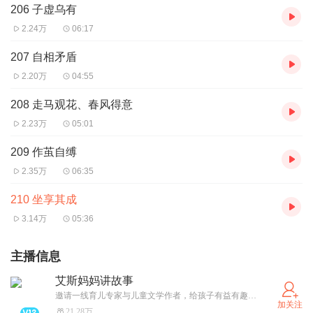
206 子虚乌有
2.24万
06:17
207 自相矛盾
2.20万
04:55
208 走马观花、春风得意
2.23万
05:01
209 作茧自缚
2.35万
06:35
210 坐享其成
3.14万
05:36
主播信息
艾斯妈妈讲故事
邀请一线育儿专家与儿童文学作者，给孩子有益有趣、优质丰富的剧场故事。
加关注
21.28万