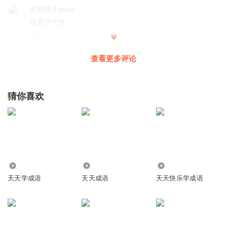
邪恶桃子peach
我要50个赞
回复
2022-04-10
11
查看更多评论
听友443584870
回复 @
邪恶桃子peach
:
好好看呀
猜你喜欢
一叶一菩提333
@艾斯妈妈讲故事，天天学成语有漫画书吗？
回复
2022-10-04
2
艾斯妈妈讲故事
回复 @
一叶一菩提333
:
这个暂时没有，是我们原
创的
7242
1693
1.10万
天天学成语
天天成语
天天快乐学成语
冰糖妈妈568
好看好看真好看
回复
2022-07-06
8