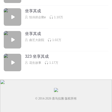
回复
2023-12-08
5
坐享其成
乐心Tix
怕冷的企鹅e
1.10万
🏵🏵🏵🏵🎺🎺🎺🎺🎺🎰🎰🎰🎰🎰🎯🎯🎯🎯🎯🎮🎮🎮🎮🎮🎮🎮
🚨🚨🚨🚨🚨⛵️⛵️⛵️⛵️⛵️
坐享其成
回复
2023-03-03
5
曲艺大剧院
1.02万
光之骑士sss
323 坐享其成
我第一。
花生故事
1.17万
回复
2022-02-18
5
听友222528971
真好听呀！哪你们觉得呢？
回复
2024-03-03
4
© 2014-
2026
喜马拉雅 版权所有