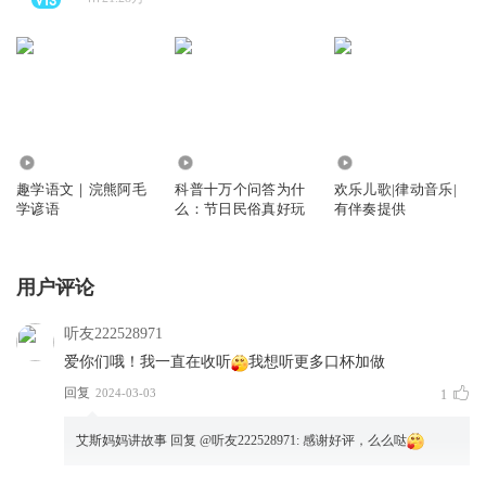
114
1019.17万
687
趣学语文｜浣熊阿毛
科普十万个问答为什
欢乐儿歌|律动音乐|
学谚语
么：节日民俗真好玩
有伴奏提供
用户评论
听友222528971
爱你们哦！我一直在收听
我想听更多口杯加做
回复
2024-03-03
1
艾斯妈妈讲故事
回复 @
听友222528971
:
感谢好评，么么哒