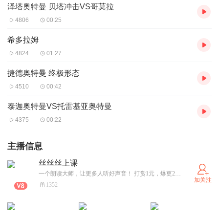
泽塔奥特曼 贝塔冲击VS哥莫拉
4806
00:25
希多拉姆
4824
01:27
捷德奥特曼 终极形态
4510
00:42
泰迦奥特曼VS托雷基亚奥特曼
4375
00:22
主播信息
丝丝丝上课
一个朗读大师，让更多人听好声音！ 打赏1元，爆更2集！ 代表作品： 《丝丝丝上课的朗读专辑一》 大家可以把你的文章发给我，我帮你录制！！！ 我是一个新手主播，可能录得不太好，请大家多多包涵！！！谢谢
加关注
1352