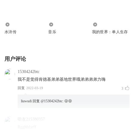
51
77
0
水浒传
音乐
我的世界：单人生存
用户评论
15304242btc
我不是觉得肯德基弟弟基地世界哦弟弟弟弟力嗨
回复
2022-03-19
3
liuwudi
回复 @
15304242btc
:
😜😝
听友215380357
Rgghhfsrff