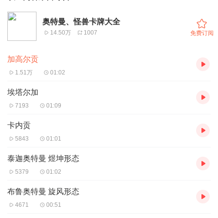
奥特曼、怪兽卡牌大全
14.50万
1007
免费订阅
加高尔贡
1.51万
01:02
埃塔尔加
7193
01:09
卡内贡
5843
01:01
泰迦奥特曼 煜坤形态
5379
01:02
布鲁奥特曼 旋风形态
4671
00:51