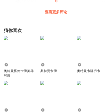
回复
2022-03-20
3
查看更多评论
1504902btor李昌骏
回复 @
听友215380357
:
人
小麦子哥哥讲故事
猜你喜欢
我也不
回复
2022-06-07
0
听友186328426
回复 @
小麦子哥哥讲故事
:
3.82万
33.13万
8.79万
1866818hygp无敌希希
奥特曼怪兽卡牌英雄
奥特曼卡牌
奥特曼卡牌拆卡
1266416165发几个舒服呵呵呵
对决
回复
2022-03-28
1
1866818hygp无敌希希
何故复读好好的哈大哥大哥
回复
2022-03-28
1
10.21万
5.46万
278.72万