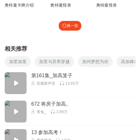
奥特曼卡牌介绍
奥特曼怪兽
奥特曼怪兽
1800460lyca
回复
换一批
2022-04-30
0
听友220976455
回复 @
1800460lyca
:
Yhgbbhgiyfdhvdggrhhryiyguydhvdfbxdydiyy it dohhtew quickly oh ok
相关推荐
ok l ok lljljkkkjllkhhhfdddfuikjgffj
加里加里
加里与异界穿越
加州梦想为你
高加林后
1392551nbpl
第161集_加高笼子
Gf I 5trfam futbjdyvskijz
音频新声音
13.65万
回复
2022-05-19
0
672 将房子加高。
听友202666815
青兔_
3.99万
👻
回复
2022-03-29
0
13 参加高考！