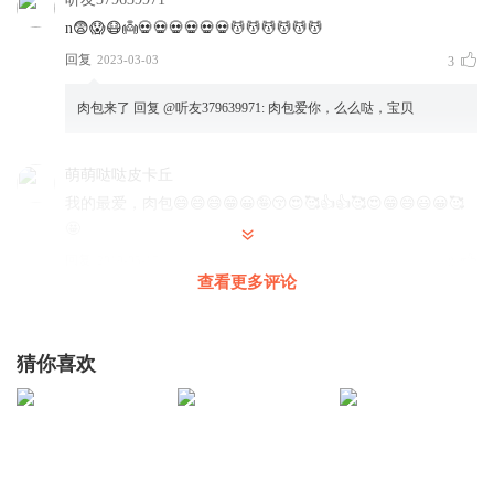
n😨😱😷👼💀💀💀💀💀💀💆💆💆💆💆💆
回复
2023-03-03
3
肉包来了
回复 @
听友379639971
:
肉包爱你，么么哒，宝贝
萌萌哒哒皮卡丘
我的最爱，肉包😄😄😄😁😀🤪😚😍🥰👍👍🥰😍😁😄😃😀🥰
🤩
回复
2019-05-17
0
查看更多评论
肉包来了
回复 @
萌萌哒哒皮卡丘
:
么么哒
猜你喜欢
Yali
好听
好听
好听
回复
2020-03-16
3
听友92248007