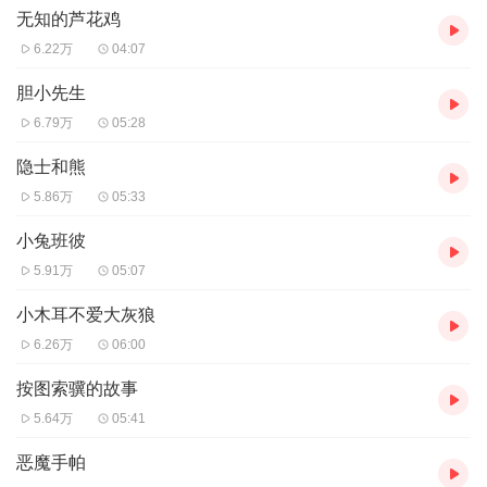
① 送生日点播故事一次，需提前10天预约
无知的芦花鸡
② 肉包团队为小朋友制作的故事小视频
6.22万
04:07
③ 肉包团队为小朋友做的精美音频
胆小先生
6.79万
05:28
节目录制完成后，收听量最高的前三个作品将会收到肉包的
神秘小礼物！
隐士和熊
5.86万
05:33
留住美好的童年，就从这里开始~
小兔班彼
5.91万
05:07
小木耳不爱大灰狼
6.26万
06:00
按图索骥的故事
小朋友也可以点播故事：
5.64万
05:41
恶魔手帕
小朋友点播故事：可以点播自己喜欢的故事，故事中会插播