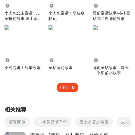
2113.28万
86.55万
701
hhc 6v...lgfmfugki7i9uioi888u
小肉包公主童话 | 儿
小肉包童话：萌猫森
睡前童话故事/格林童
回复
2017-09-12
2
童睡前故事|迪士尼公
林记
话/365夜睡前故事
主
1398330jvpf
回复 @
听友92248007
:
我最喜欢了
kelly瑞
174.59万
9678
1888
回复
2020-11-12
2
小肉包讲工程车故事
童话睡前故事
睡前童话故事：每天
一个睡前小故事
小不点_6br
黄梁美梦是成语。
换一批
回复
2021-02-01
1
听友228097029
相关推荐
54188
黄粱医梦
一枕黄粱梦千年
天地玄黄之黄粱
末世之
回复
2020-11-15
0