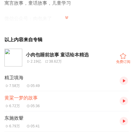
寓言故事，童话故事，儿童学习
微信公众号：肉包来了
以上内容来自专辑
小肉包睡前故事 童话绘本精选
2.19亿
38.62万
免费订阅
和肉包一起讲故事案例：
精卫填海
由小朋友配音童话故事中的人物角色，
比如“黑猫警长”，“白
7.58万
05:49
雪公主”，“小红帽”...好多的故事等你来选。
黄粱一梦的故事
6.72万
05:36
肉包会指导小朋友的配音，为小朋友把关每一段录音~
东施效颦
和肉包讲故事的小朋友会收到肉包送的精美小礼品：
6.79万
05:41