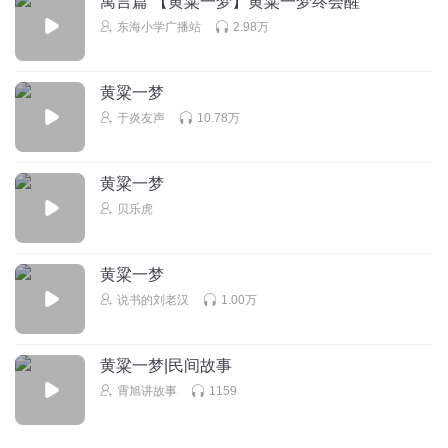
寓言篇 【黄粱一梦】黄粱一梦终会醒
听友228097029
东海小学广播站
2.98万
54199
回复
2020-11-15
0
黄粱一梦
于炎友声
10.78万
kelly瑞
我进步狗狗犬瘟热体育ui哦爬山法国红酒看哭了听歌沟沟壑
壑就咕咕叫
黄粱一梦
回复
2020-11-12
0
贝乐虎
听友224952848
好
黄粱一梦
回复
说书的刘老汉
1.00万
2020-03-20
0
黄粱一梦|民间故事
霄旭讲故事
1159