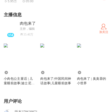
5.95万
05:00
小朋友的声音~比如：自我介绍......
主播信息
肉包来了
主持，编辑
加关注
55.40万
2113.28万
46.83万
5.13万
小肉包公主童话 | 儿
肉包来了|中国民间神
肉包来了 | 臭臭蓉的
童睡前故事|迪士尼公
话故事|儿童睡前故事
小世界
主
用户评论
听友379639971