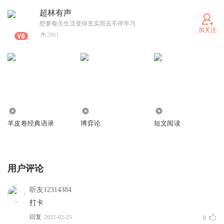
超林有声
想要每天生活变得充实而去不停学习
加关注
2861
1.73万
12.05万
2242
羊皮卷经典语录
博弈论
短文阅读
用户评论
听友12314384
打卡
回复
2022-02-25
0