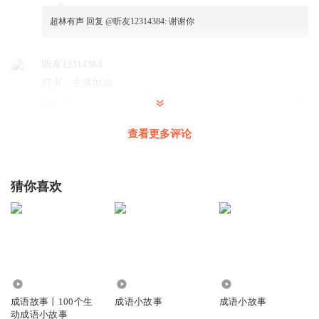
超林有声
回复 @
听友12314384
:
谢谢你
听友12314384
打卡，主播加油
回复
2022-02-25
0
查看更多评论
猜你喜欢
79.87万
4001
3793
成语故事丨100个生
成语小故事
成语小故事
动成语小故事