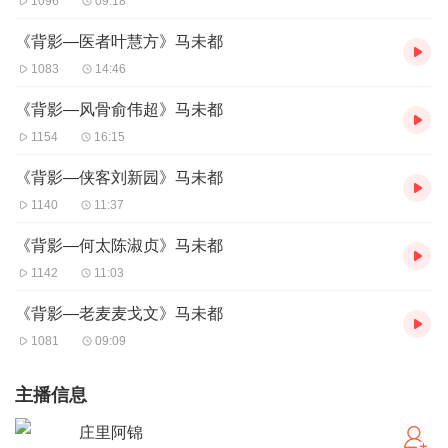
1096
09:18
《背影—医者叶慧方》马未都
1083
14:46
《背影—风骨俞伟超》马未都
1154
16:15
《背影—侠客刘新园》马未都
1140
11:37
《背影—何太陈淑贞》马未都
1142
11:03
《背影—老麦麦戈文》马未都
1081
09:09
主播信息
庄里阿锦