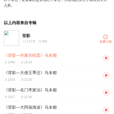
入胜。
以上内容来自专辑
背影
3.17万
305
免费订阅
《背影—作家刘绍棠》马未都
2440
16:14
《背影—大佬王季迁》马未都
1333
13:20
《背影—名门李家治》马未都
1227
11:24
《背影—大阿福海波》马未都