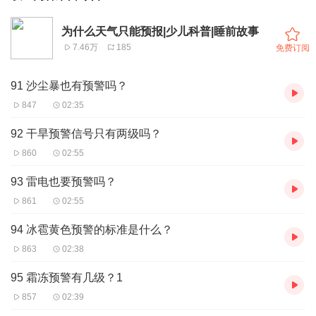
为什么天气只能预报|少儿科普|睡前故事
7.46万
185
免费订阅
91 沙尘暴也有预警吗？
847
02:35
92 干旱预警信号只有两级吗？
860
02:55
93 雷电也要预警吗？
861
02:55
94 冰雹黄色预警的标准是什么？
863
02:38
95 霜冻预警有几级？1
857
02:39