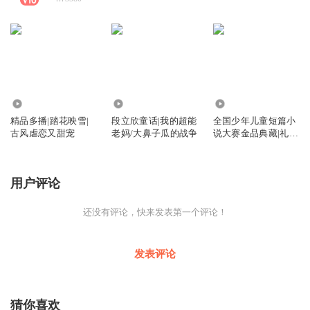
1.68万
4718
2.51万
精品多播|踏花映雪|
段立欣童话|我的超能
全国少年儿童短篇小
古风虐恋又甜宠
老妈/大鼻子瓜的战争
说大赛金品典藏|礼
物|儿童多播
用户评论
还没有评论，快来发表第一个评论！
发表评论
猜你喜欢