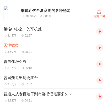
细说近代至夏商周的各种秘闻
996.94万
2.06万
免费订阅
策略中心之一的军机处
3.44万
02:27
天津教案
3.59万
05:01
曾国藩怎么办
3.67万
05:18
曾国藩退出历史舞台
3.87万
07:52
普通人从老百姓干到市委书记需要多久？
3.72万
04:21