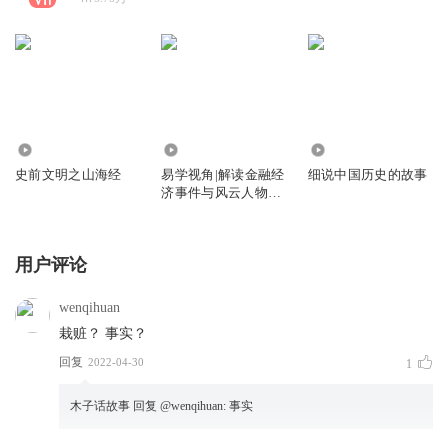
72.71万
6.56万
2.65万
史前文明之山海经
易学视角|解读金融经
细说中国历史的故事
济事件与风云人物故
事
用户评论
wenqihuan
栽赃？ 事实？
回复
2022-04-30
1
木子话故事
回复 @
wenqihuan
:
事实