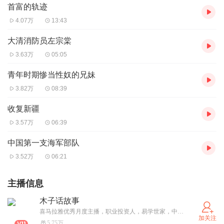
首富的轨迹
4.07万
13:43
大清消防员左宗棠
3.63万
05:05
青年时期惨当性奴的兄妹
3.82万
08:39
收复新疆
3.57万
06:39
中国第一支海军部队
3.52万
06:21
主播信息
木子话故事
喜马拉雅优秀月度主播，职业投资人，易学世家，中国传统文化的传承者
加关注
5.75万