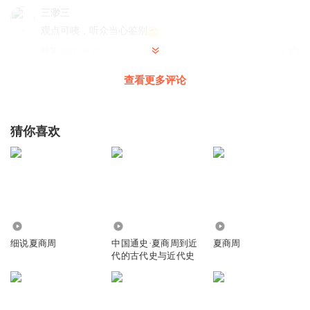
三渺三
观点可咦，听众当心鉴别
回复
2022-08-13
1
查看更多评论
bggvhggv
我
回复
2026-01-29
0
猜你喜欢
35.74万
1280
11.05万
细说夏商周
中国通史·夏商周到近
夏商周
代的古代史与近代史