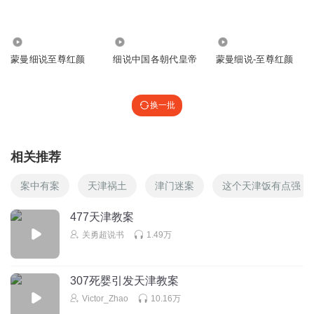
2.68万
16.17万
270.80万
蒙曼细说至尊红颜
细说中国各朝代皇帝
蒙曼细说-至尊红颜
换一批
相关推荐
案中有案
天津祸土
津门迷案
这个天津饭有点强
477天津教案
关勇超说书
1.49万
307死婴引发天津教案
Victor_Zhao
10.16万