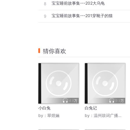
宝宝睡前故事集---202大乌龟
8
宝宝睡前故事集---201穿靴子的猫
9
猜你喜欢
4.8万
9.9万
小白兔
白兔记
by：
翠煜婳
by：
温州鼓词广播电台