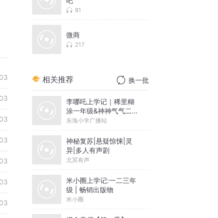
吧
81
微商
217
03
相关推荐
换一批
03
李哪吒上学记｜稀里糊
涂一年级&神神气气二年
03
级
东海小学广播站
03
神秘复苏|悬疑惊悚|灵
异|多人有声剧
北冥有声
03
米小圈上学记:一二三年
03
级 | 畅销出版物
米小圈
03