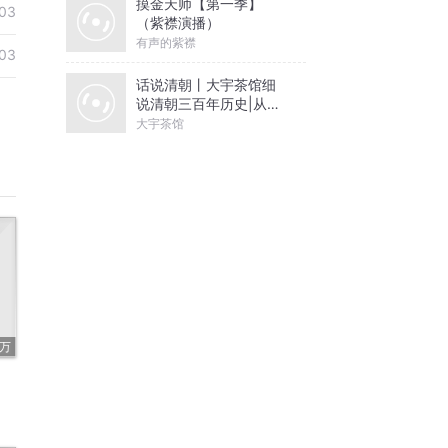
摸金天师【第一季】
03
（紫襟演播）
有声的紫襟
03
话说清朝丨大宇茶馆细
说清朝三百年历史|从努
尔哈赤到末代皇帝溥仪|
大宇茶馆
康熙雍正乾隆
9万