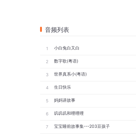
音频列表
小白兔白又白
1
数字歌(粤语)
2
世界真系小(粤语)
3
生日快乐
4
妈妈讲故事
5
叽叽叽和哩哩哩
6
宝宝睡前故事集---203豆孩子
7