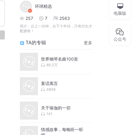
环球精选
电脑版
257
7
2563
简介：
台上一分钟，台下十年功，只有付出才
配拥有！
论
公众号
TA的专辑
更多
世界钢琴名曲100首
89.3万
童话寓言
4848
关于瑜伽的一切
141
情感故事，每晚听一听