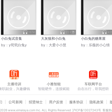
1674
22.6万
42
小白兔试音集
大灰狼和小白兔
小白兔的糖果屋
by：
y茕茕白兔y
by：
大爱小小慧
by：
乐薇的小心情
主播培训
小雅智能
车联网平台
兼职副业，兴趣赚钱
智能硬件，连接赋能
自在出行，听我想听
们
公司新闻
招贤纳士
用户反馈
服务协议
隐私政策
2026
www.ximalaya.com lnc. ALL Rights Reserved
沪ICP备13027243号
客服热线