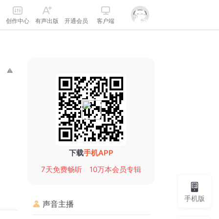
创作中心
有声出版
开通会员
客户端
下载
手机APP
7天免费畅听
10万本会员专辑
手机版
声音主播