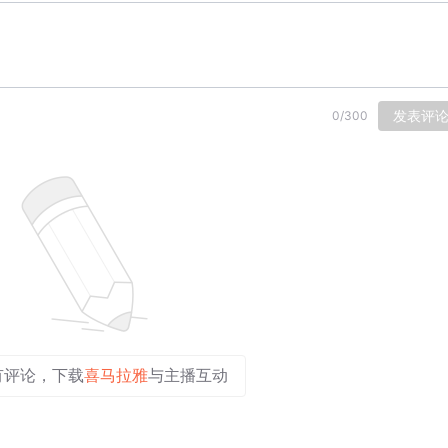
发表评
0
/
300
有评论，下载
喜马拉雅
与主播互动