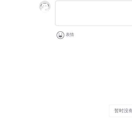
表情
暂时没