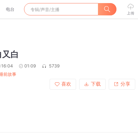
电台
上传
白又白
:16:04
01:09
5739
睡前故事
喜欢
下载
分享