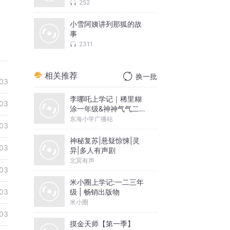
252
小雪阿姨讲列那狐的故
事
2311
相关推荐
换一批
03
李哪吒上学记｜稀里糊
03
涂一年级&神神气气二年
级
东海小学广播站
03
神秘复苏|悬疑惊悚|灵
03
异|多人有声剧
北冥有声
03
米小圈上学记:一二三年
级 | 畅销出版物
03
米小圈
03
摸金天师【第一季】