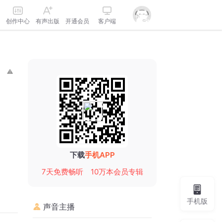
创作中心
有声出版
开通会员
客户端
下载
手机APP
7天免费畅听
10万本会员专辑
手机版
声音主播