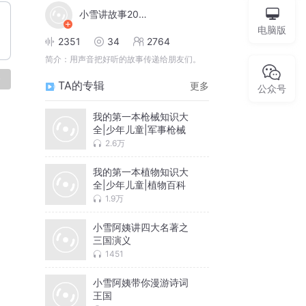
小雪讲故事2022
电脑版
2351
34
2764
简介：
用声音把好听的故事传递给朋友们。
论
TA的专辑
更多
公众号
我的第一本枪械知识大
全|少年儿童|军事枪械
2.6万
我的第一本植物知识大
全|少年儿童|植物百科
1.9万
小雪阿姨讲四大名著之
三国演义
1451
小雪阿姨带你漫游诗词
王国