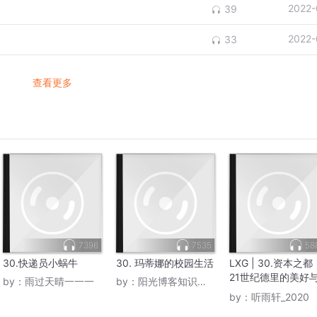
2022-
39
2022-
33
查看更多
7396
7535
58
30.快递员小蜗牛
30. 玛蒂娜的校园生活
LXG | 30.资本之都
21世纪德里的美好
by：
雨过天晴一一一
by：
阳光博客知识大本营
野蛮
by：
听雨轩_2020