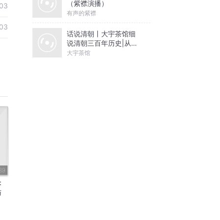
（紫襟演播）
03
有声的紫襟
03
话说清朝丨大宇茶馆细
说清朝三百年历史|从努
尔哈赤到末代皇帝溥仪|
大宇茶馆
康熙雍正乾隆
89
：
与