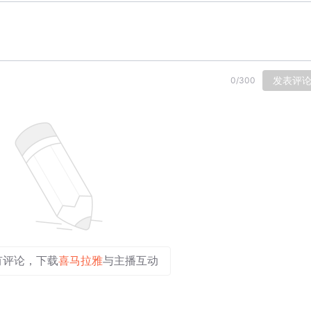
发表评
0
/
300
有评论，下载
喜马拉雅
与主播互动