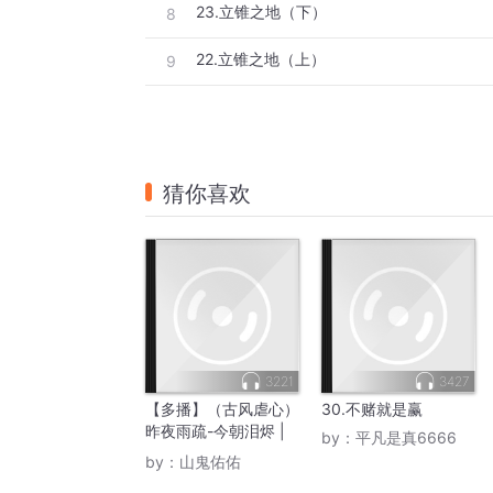
23.立锥之地（下）
8
22.立锥之地（上）
9
猜你喜欢
3221
3427
【多播】（古风虐心）
30.不赌就是赢
昨夜雨疏-今朝泪烬 |
by：
平凡是真6666
虐的肝肠寸断，结局幸
by：
山鬼佑佑
福圆满！