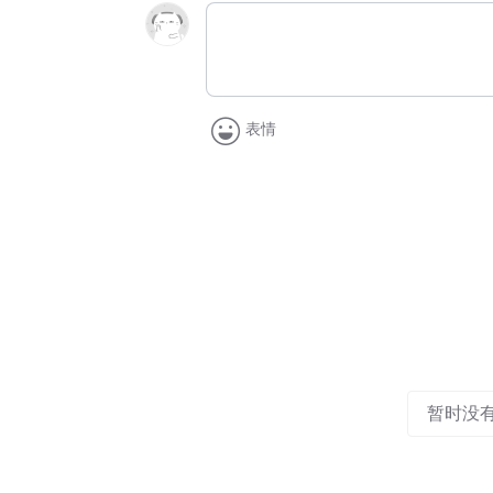
表情
暂时没