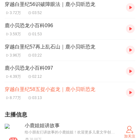
穿越白垩纪56识破障眼法｜鹿小贝听恐龙
3.72万
03:52
鹿小贝恐龙小百科096
3.59万
01:53
穿越白垩纪57再上乱石山｜鹿小贝听恐龙
3.96万
03:22
鹿小贝恐龙小百科097
4.39万
02:12
穿越白垩纪58五捉小盗龙｜鹿小贝听恐龙
8.77万
03:13
主播信息
小鹿姐姐讲故事
给小朋友们讲故事的小鹿姐姐！欢迎更多儿童文学创作者与我合作！
加关注
38.08万