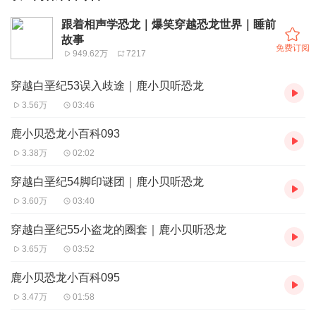
跟着相声学恐龙｜爆笑穿越恐龙世界｜睡前
故事
免费订阅
949.62万
7217
穿越白垩纪53误入歧途｜鹿小贝听恐龙
3.56万
03:46
鹿小贝恐龙小百科093
3.38万
02:02
穿越白垩纪54脚印谜团｜鹿小贝听恐龙
3.60万
03:40
穿越白垩纪55小盗龙的圈套｜鹿小贝听恐龙
3.65万
03:52
鹿小贝恐龙小百科095
3.47万
01:58