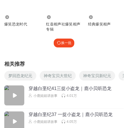
墨墨hhlo
回复 @
0h8qca59ata7zqtp28mu
:
一定能8 一定能找到
8689
160.01万
11.72万
爆笑恐龙时代
红壶相声社爆笑相声
经典爆笑相声
南方巨兽龙e4
专辑
2年前期望更新，今天刷到了，还没更
换一批
回复
2026-03-02
3
听故事的爱好家
相关推荐
为什么停更了，这么久一集都不更了？
回复
2024-02-17
3
梦回恐龙纪元
神奇宝贝大世纪
神奇宝贝新纪元
第
听友206664684
回复 @
听故事的爱好家
:
真的超久不跟了
穿越白垩纪41三捉小盗龙｜鹿小贝听恐龙
小鹿姐姐讲故事
4.01万
听友216886294
作者快更！😡😡😡😡😡😡😡😡😡😡😡😡😡😡😡😡😡😡😡😡
穿越白垩纪37 一捉小盗龙｜鹿小贝听恐龙
😡😡😡😡😡😡😡😡😡😡😡😡😡😡😡😡😡😡😡😡😡😡😡😡
小鹿姐姐讲故事
4.05万
😡😡😡🌝🌔🌓🌒🌑🌚😡🤬👍🏻