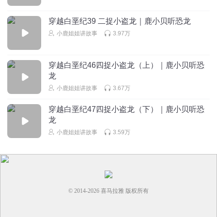
回复
2023-05-08
3
穿越白垩纪39 二捉小盗龙｜鹿小贝听恐龙
罗吴曹施
小鹿姐姐讲故事
3.97万
🦈🦃🦮🐕‍🦺🦤🦩🦒🐅🐆🦒🐊🦕🦖🦂🕷🦗🦟🪳🪲🪰🐜🐞🐌🦋🐛
🪱🦑
穿越白垩纪46四捉小盗龙（上）｜鹿小贝听恐
回复
2022-12-16
3
龙
小鹿姐姐讲故事
3.67万
听友206664684
虽然我很喜欢但是我就喜欢老师赶紧更新
穿越白垩纪47四捉小盗龙（下）｜鹿小贝听恐
回复
2025-04-06
2
龙
小鹿姐姐讲故事
3.59万
听友382794423
我也不知道呢。咳，咳，咳。
回复
2024-12-04
2
© 2014-
2026
喜马拉雅 版权所有