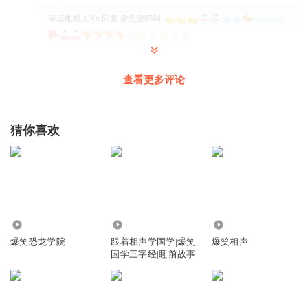
泰坦电视人Xx
回复 @
兜兜0504
:
捏泥巴的暴龙
查看更多评论
画得还行吧
(不许盗图
)
回复
2022-12-09
4
猜你喜欢
大海ya1
回复 @
捏泥巴的暴龙
:
好画的好好看
爱吃小草莓哦
作者快更！
2901
273.07万
451.45万
回复
2023-02-10
4
爆笑恐龙学院
跟着相声学国学|爆笑
爆笑相声
国学三字经|睡前故事
0h8qca59ata7zqtp28mu
小恐龙们能抓住小盗龙么？
回复
2023-05-15
3