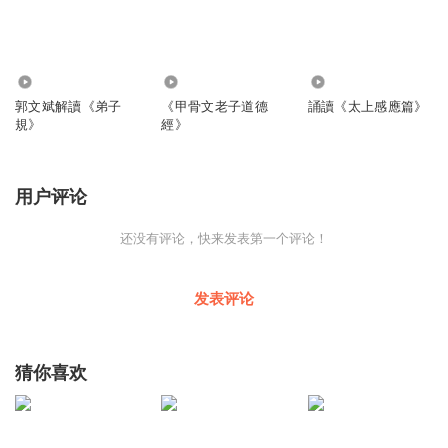
5961
4674
3775
郭文斌解讀《弟子
《甲骨文老子道德
誦讀《太上感應篇》
規》
經》
用户评论
还没有评论，快来发表第一个评论！
发表评论
猜你喜欢