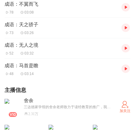
成语：不翼而飞
78
03:08
成语：天之骄子
73
03:26
成语：无人之境
52
03:32
成语：马首是瞻
48
03:14
主播信息
舍余
三达徳家学馆的舍余老师致力于读经教育的推广，我们的教学宗旨：读经开智慧，习劳知感恩，精炼强身体，学礼走天下。 我要将余生精力奉献书香家庭的建设，公益读书会的推广，愿每一个和我擦肩而过的人都能闻到经典的芬芳！
加关注
2.31万