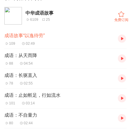
中华成语故事
6109
25
免费订阅
成语故事“以逸待劳”
109
02:49
成语：从天而降
88
04:54
成语：长驱直入
78
02:55
成语：止如斬足，行如流水
101
03:14
成语：不自量力
80
02:44