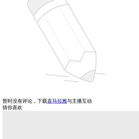
暂时没有评论，下载
喜马拉雅
与主播互动
音频列表
转生异世后我飘了191 花莲，周氏各自的算盘
30
2022-03