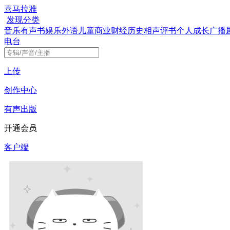
喜马拉雅
发现
分类
音乐
有声书
娱乐
外语
儿童
商业财经
历史
相声评书
个人成长
广播
电台
上传
创作中心
有声出版
开通会员
客户端