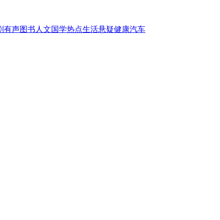
剧
有声图书
人文国学
热点
生活
悬疑
健康
汽车