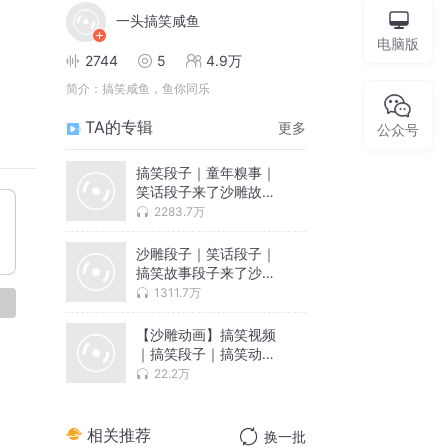
一头搞笑咸鱼
电脑版
2744
5
4.9万
简介：
搞笑咸鱼，鱼你同乐
TA的专辑
更多
公众号
搞笑段子｜童年糗事｜
笑话段子来了沙雕故事
爆笑米小圈
2283.7万
沙雕段子｜笑话段子｜
搞笑故事段子来了沙雕
故事米小圈
1311.7万
论
【沙雕动画】搞笑视频
｜搞笑段子｜搞笑动画
｜咸鱼原创
22.2万
相关推荐
换一批