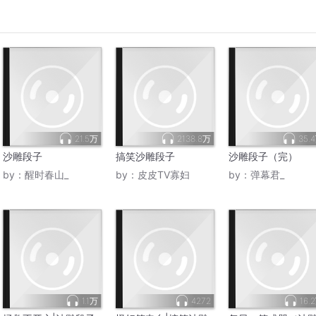
21.5万
2138.8万
35.
沙雕段子
搞笑沙雕段子
沙雕段子（完）
by：
醒时春山_
by：
皮皮TV寡妇
by：
弹幕君_
1.1万
4272
16.