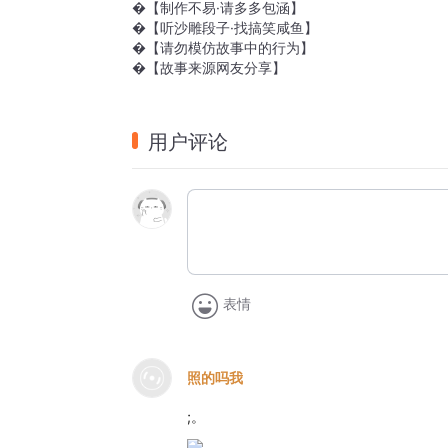
�【制作不易·请多多包涵】
�【听沙雕段子·找搞笑咸鱼】
�【请勿模仿故事中的行为】
�【故事来源网友分享】
用户评论
表情
照的吗我
;。