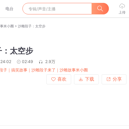
电台
上传
>
事米小圈
沙雕段子：太空步
子：太空步
:24:02
02:49
2.9万
段子｜搞笑故事｜沙雕段子来了｜沙雕故事米小圈
喜欢
下载
分享