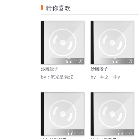
猜你喜欢
27.1万
596.7万
沙雕段子
沙雕段子
by：
流光星陨zZ
by：
神之一手y
2729
24万