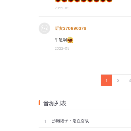
2022-05
听友370896376
牛逼啊
2022-05
1
2
3
音频列表
沙雕段子：浴血奋战
1