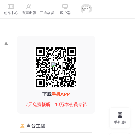
创作中心
有声出版
开通会员
客户端
下载
手机APP
7天免费畅听
10万本会员专辑
手机版
声音主播