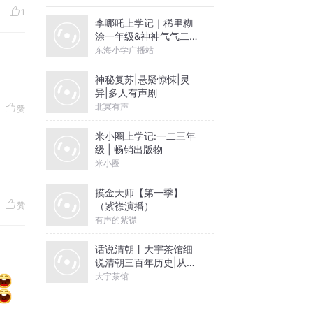
1
李哪吒上学记｜稀里糊
涂一年级&神神气气二年
级
东海小学广播站
神秘复苏|悬疑惊悚|灵
异|多人有声剧
北冥有声
赞
米小圈上学记:一二三年
级 | 畅销出版物
米小圈
摸金天师【第一季】
（紫襟演播）
赞
有声的紫襟
话说清朝丨大宇茶馆细
说清朝三百年历史|从努
尔哈赤到末代皇帝溥仪|
大宇茶馆
康熙雍正乾隆